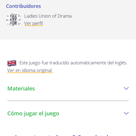
privacidad.
Actualización de esta política de
Contribuidores
privacidad
Última actualización: 17/01/2020
Ladies Union of Drama
Ver perfil
Este juego fue traducido automáticamente del inglés.
Ver en idioma original.
Guardar preferencias
Materiales
Todo lo que necesita para jugar este
juego.
Cómo jugar el juego
Música
Una guía paso a paso para jugar el juego.