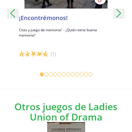
¡Encontrémonos!
Buenos
buenas
Citas y juego de memoria! - ¿Quién tiene buena
memoria?
Un divertid
(1)
Detalles del juego
Detalles 
Otros juegos de Ladies
Union of Drama