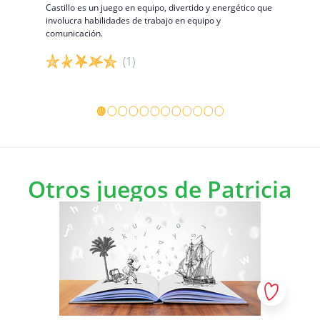
Castillo es un juego en equipo, divertido y energético que
El lobo y l
involucra habilidades de trabajo en equipo y
comunicación.
(1)
Detalles del juego
Detalles 
Otros juegos de Patricia