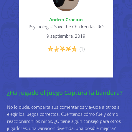
4
Gana el equipo que logra recuperar su
bandera primero (para alcanzarla en su propio
Andrei Craciun
territorio).
Psychologist Save the Children Iasi RO
9 septiembre, 2019
(1)
¿Ha jugado el juego Captura la bandera?
No lo dude, comparta sus comentarios y ayude a otros a
elegir los juegos correctos. Cuéntenos cómo fue y cómo
reaccionaron los niños, ¿O tiene algún consejo para otros
jugadores, una variación divertida, una posible mejora?