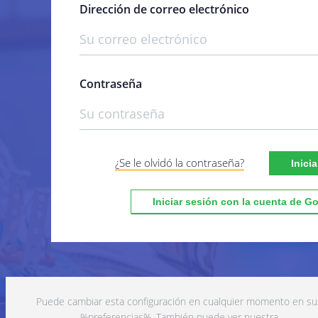
Dirección de correo electrónico
Recopilación de datos personales
¿Para qué utilizamos sus datos?
¿Sus datos personales se transmit
terceros?
Contraseña
¿Cómo solicitar, ver, rectificar o
eliminar sus datos personales?
Actualización de esta política de
privacidad
¿Se le olvidó la contraseña?
Inici
Iniciar sesión con la cuenta de G
Puede cambiar esta configuración en cualquier momento en su
%preferencias%. También puede ver nuestra