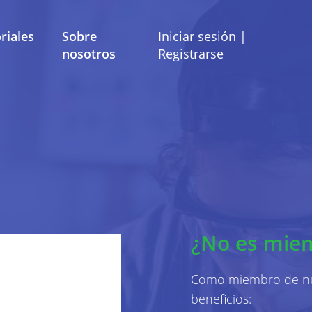
riales
Sobre
Iniciar sesión |
nosotros
Registrarse
Términos y Condiciones
Preferencias de co
ítica de Privac
strado por Mobile School vzw con domicilio social en B
¿No es mie
las preguntas, comentarios o quejas, puede comunicars
dirección de correo electrónico info@mobileschool.org
Como miembro de nue
Sobre esta política de 
beneficios: