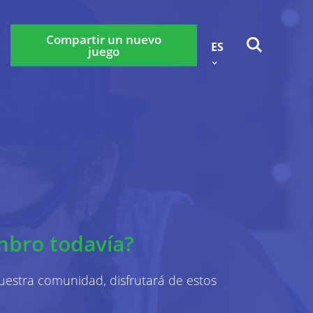
Compartir un nuevo
ES
juego
Atrás
okies
Contáctenos
idad
rabançonnestraat 25, 3000
mbro todavía?
e con nosotros a través de la
.
stra comunidad, disfrutará de estos
privacidad