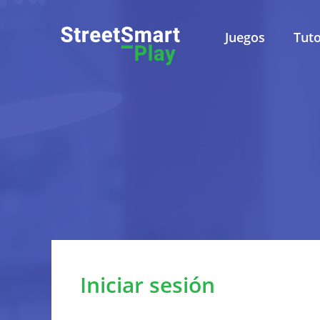
Juegos
Tuto
Política de Privacidad
Pol
Este sitio web es admini
Leuven, Belgica. Para todas 
Iniciar sesión
Sobre esta política de privacidad