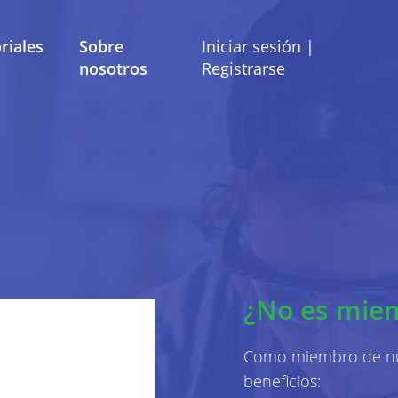
riales
Sobre
Iniciar sesión |
nosotros
Registrarse
Términos y Condiciones
Preferencias de co
ítica de Privac
strado por Mobile School vzw con domicilio social en B
¿No es mie
las preguntas, comentarios o quejas, puede comunicars
dirección de correo electrónico info@mobileschool.org
Como miembro de nue
Sobre esta política de 
beneficios: