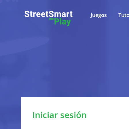
Juegos
Tuto
Política de Privacidad
Pol
Este sitio web es admini
Leuven, Belgica. Para todas 
Iniciar sesión
Sobre esta política de privacidad