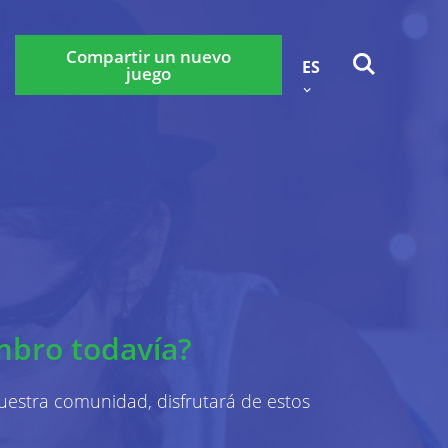
Compartir un nuevo
ES
juego
Atrás
okies
Contáctenos
idad
rabançonnestraat 25, 3000
mbro todavía?
e con nosotros a través de la
.
stra comunidad, disfrutará de estos
privacidad