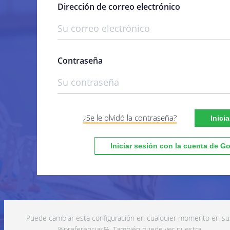
Dirección de correo electrónico
Recopilación de datos personales
¿Para qué utilizamos sus datos?
¿Sus datos personales se transmit
terceros?
Contraseña
¿Cómo solicitar, ver, rectificar o
eliminar sus datos personales?
Actualización de esta política de
privacidad
¿Se le olvidó la contraseña?
Inici
Iniciar sesión con la cuenta de G
Puede cambiar esta configuración en cualquier momento en su
%preferencias%. También puede ver nuestra