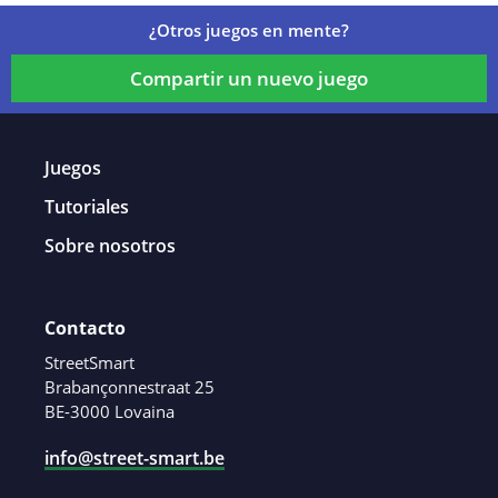
¿Otros juegos en mente?
Compartir un nuevo juego
Juegos
Tutoriales
Sobre nosotros
Contacto
StreetSmart
Brabançonnestraat 25
BE-3000 Lovaina
info@street-smart.be