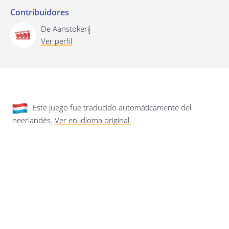
privacidad.
Actualización de esta política de
privacidad
Contribuidores
Última actualización: 17/01/2020
De Aanstokerij
Ver perfil
Este juego fue traducido automáticamente del
neerlandés.
Ver en idioma original.
Guardar preferencias