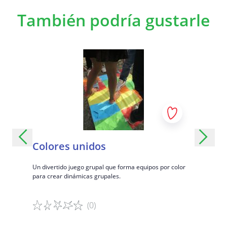
También podría gustarle
te y
Colores unidos
Histor
Un divertido juego grupal que forma equipos por color
Un juego pa
para crear dinámicas grupales.
las relacio
 equipo.
(0)