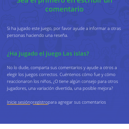
4
Los participantes ahora tienen instrucciones de
comentario
llegar a la isla central de una vez, sin tocar el
suelo.
Si ha jugado este juego, por favor ayude a informar a otras
personas haciendo una reseña.
Algunas reglas:
¿Ha jugado el juego Las islas?
Si alguien toca el suelo, todos deben volver
a la posición inicial.
No lo dude, comparta sus comentarios y ayude a otros a
elegir los juegos correctos. Cuéntenos cómo fue y cómo
El uso de ayudas está prohibido.
reaccionaron los niños, ¿O tiene algún consejo para otros
Las islas no pueden dividirse en pedazos.
jugadores, una variación divertida, una posible mejora?
No puedes mover una isla en la que
Inicie sesión
o
registro
para agregar sus comentarios
alguien está parado.