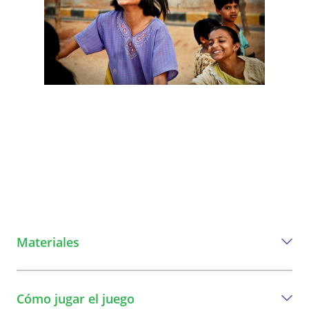
Materiales
Todo lo que necesita para jugar este
juego.
Cómo jugar el juego