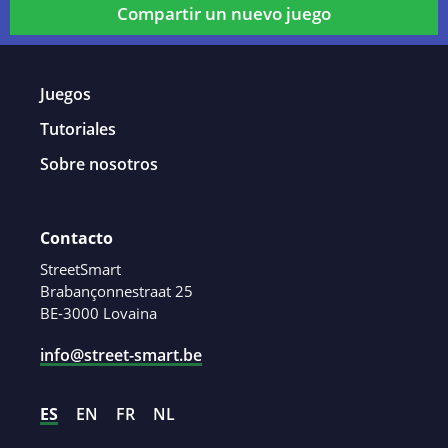
Compartir un nuevo juego
Juegos
Tutoriales
Sobre nosotros
Contacto
StreetSmart
Brabançonnestraat 25
BE-3000 Lovaina
info@street-smart.be
ES
EN
FR
NL