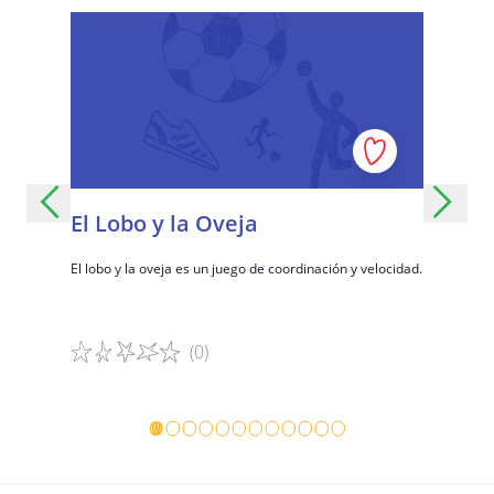
El Lobo y la Oveja
Circo 
El lobo y la oveja es un juego de coordinación y velocidad.
Un juego de
comunicació
(0)
Detalles del juego
Detalles 