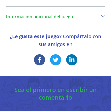
bufanda o material para cubrir los ojos
Una guía paso a paso para jugar el juego.
Información adicional del juego
1
Información extra del juego
¿Le gusta este juego?
Compártalo con
2
sus amigos en
3
4
Sea el primero en escribir un
comentario