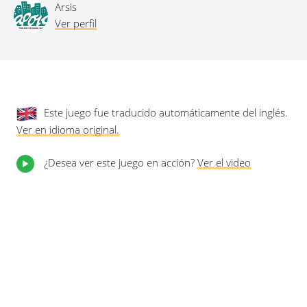
privacidad.
Actualización de esta política de
Arsis
privacidad
Ver perfil
Última actualización: 17/01/2020
Este juego fue traducido automáticamente del inglés.
Ver en idioma original.
¿Desea ver este juego en acción?
Ver el video
Guardar preferencias