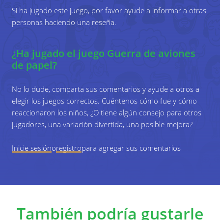
Si ha jugado este juego, por favor ayude a informar a otras
4
El orden de tirar el avión será regulado por el
personas haciendo una reseña.
educador. (Uno por uno o todos juntos).
¿Ha jugado el juego Guerra de aviones
de papel?
No lo dude, comparta sus comentarios y ayude a otros a
elegir los juegos correctos. Cuéntenos cómo fue y cómo
reaccionaron los niños, ¿O tiene algún consejo para otros
jugadores, una variación divertida, una posible mejora?
Inicie sesión
o
registro
para agregar sus comentarios
También podría gustarle