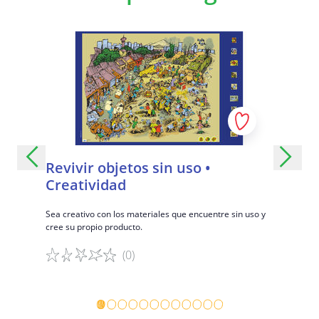
res:
Revivir objetos sin uso •
Boome
Creatividad
Desarrolle 
boomerang 
mágica
Sea creativo con los materiales que encuentre sin uso y
cree su propio producto.
(0)
Detalles del juego
Detalles 