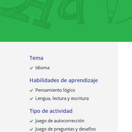
Recopilación de datos personales
¿Para qué utilizamos sus datos?
¿Sus datos personales se transmit
terceros?
¿Cómo solicitar, ver, rectificar o
eliminar sus datos personales?
Actualización de esta política de
Tema
privacidad
Idioma
Habilidades de aprendizaje
Pensamiento lógico
Lengua, lectura y escritura
Tipo de actividad
Juego de autocorrección
Juego de preguntas y desafíos