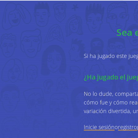
Sea 
Si ha jugado este ju
¿Ha jugado el ju
No lo dude, comparta
cómo fue y cómo reac
variación divertida, 
Inicie sesión
o
registro