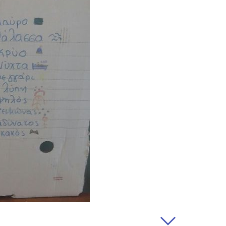
os momentos. Comunicaremos
posible; entrarán en vigencia
do. En caso de cambios
tanto como sea posible y, si
ermiso.
personales
os personales?
r ofrecer a nuestros
jor a nuestros usuarios y
rvicios lo más posible a sus