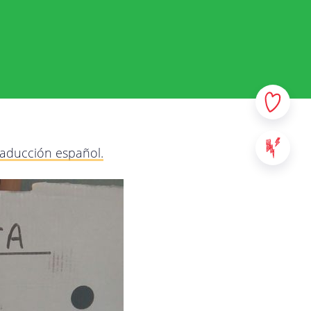
 y sus datos personales. En
e la manera más transparente
r qué y qué haremos con
e y no dude en contactarnos
los servicios provistos en
raducción español.
: sitios web, aplicaciones y
al contenido de StreetSmart
ad de Mobile School vzw, con
00 Leuven - Bélgica. Para
táctenos a través de la
da.