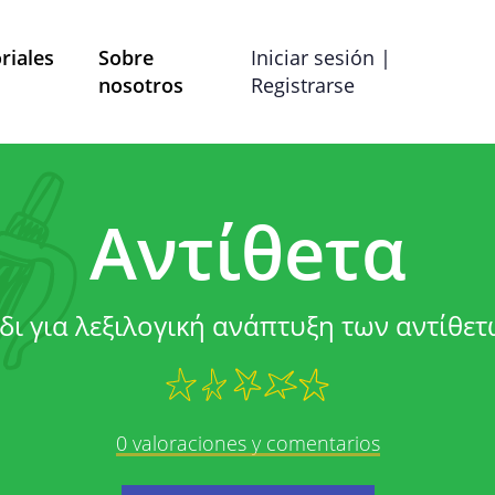
riales
Sobre
Iniciar sesión |
nosotros
Registrarse
Términos y Condiciones
Preferencias de co
Αντίθeτα
ítica de Privac
δι για λεξιλογική ανάπτυξη των αντίθε
strado por Mobile School vzw con domicilio social en B
las preguntas, comentarios o quejas, puede comunicars
dirección de correo electrónico info@mobileschool.org
0 valoraciones y comentarios
Sobre esta política de 