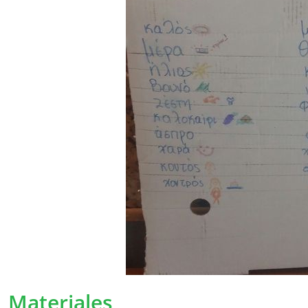
Podemos ajustar nuestra política en ciert
los términos modificados lo más claramente 
desde el momento en que se hayan anuncia
importantes, le informaremos personalmente 
es necesario, le pediremos nuevamente su p
Recopilación de datos 
¿Por qué recopilamos sus dat
Recopilamos sus datos personales para pode
usuarios servicios aún mejores.
Con algunos datos personales, conocemos me
Materiales
podemos asegurarnos de adaptar nuestros se