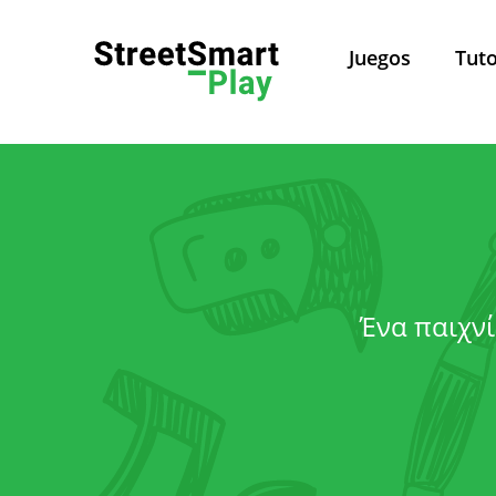
Juegos
Tuto
Política de Privacidad
Pol
Ένα παιχνί
Este sitio web es admini
Leuven, Belgica. Para todas 
Sobre esta política de privacidad