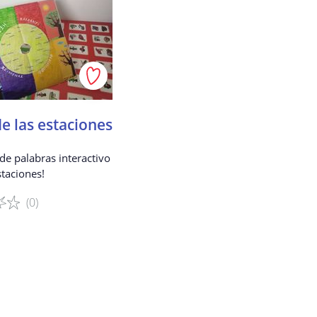
el permiso de sus padres.
o de confirmación a los
 Recopilamos los datos de
no en línea seguro.
e las estaciones
sus datos?
de palabras interactivo
dad.
staciones!
sonalizados.
(0)
gistrado.
.
el juego
que ofrecemos.
mitirán a terceros?