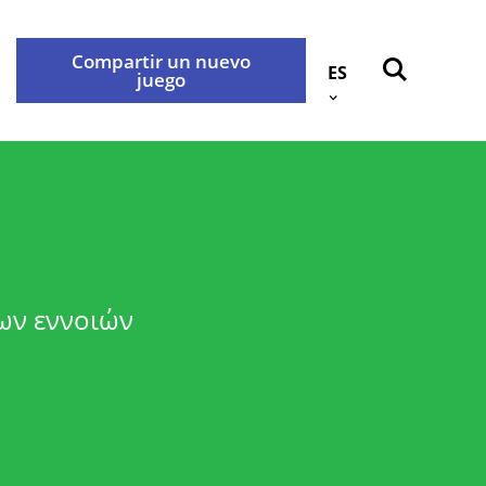
Compartir un nuevo
ES
juego
Atrás
okies
Contáctenos
idad
των εννοιών
rabançonnestraat 25, 3000
e con nosotros a través de la
.
privacidad