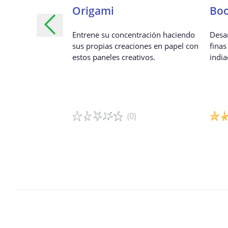
n Mandalas:
Origami
Boo
 mandala
Entrene su concentración haciendo
Desar
sus propias creaciones en papel con
fina
pleta los mandalas
estos paneles creativos.
india
lmarte.
(0)
Detalles del juego
Detal