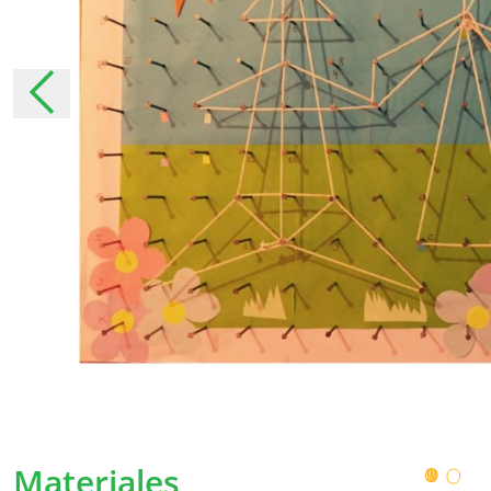
Podemos ajustar nuestra política en ciert
los términos modificados lo más claramente 
desde el momento en que se hayan anuncia
importantes, le informaremos personalmente 
es necesario, le pediremos nuevamente su p
Recopilación de datos 
¿Por qué recopilamos sus dat
Recopilamos sus datos personales para pode
usuarios servicios aún mejores.
Con algunos datos personales, conocemos me
Materiales
podemos asegurarnos de adaptar nuestros se