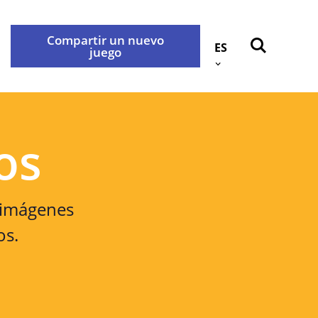
Compartir un nuevo
ES
juego
Atrás
okies
Contáctenos
os
idad
 imágenes
rabançonnestraat 25, 3000
os.
e con nosotros a través de la
.
privacidad