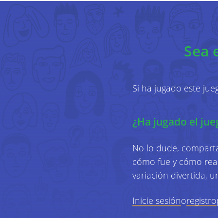
Sea 
Si ha jugado este ju
¿Ha jugado el jue
No lo dude, comparta
cómo fue y cómo reac
variación divertida, 
Inicie sesión
o
registro