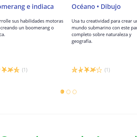
electrónico. Si ya no desea recibir bo
merang e indiaca
Océano • Dibujo
de baja fácilmente a través del enlac
boletín.
rolle sus habilidades motoras
Usa tu creatividad para crear u
s creando un boomerang o
mundo submarino con este pa
Datos personales que recibim
ca.
completo sobre naturaleza y
geografía.
Cuando inicia sesión en nuestros servicios a
redes sociales, usted acepta que esta cuent
4
personales con nosotros. Se trata de infor
¡Buen trabajo!
(1)
(1)
nombre, dirección de correo electrónico, fe
residencia y sexo, pero también datos con 
les del juego
Detalles del juego
en los sitios de redes sociales. Puede admini
compartir sus datos personales a través de l
sociales relevantes.
Datos personales de