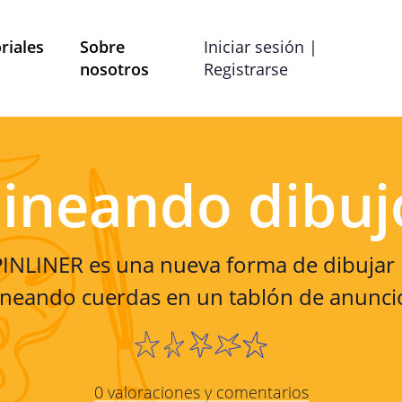
riales
Sobre
Iniciar sesión |
nosotros
Registrarse
Términos y Condiciones
Preferencias de co
lineando dibuj
ítica de Privac
 PINLINER es una nueva forma de dibujar
strado por Mobile School vzw con domicilio social en B
ineando cuerdas en un tablón de anunci
las preguntas, comentarios o quejas, puede comunicars
dirección de correo electrónico info@mobileschool.org
Sobre esta política de 
0 valoraciones y comentarios