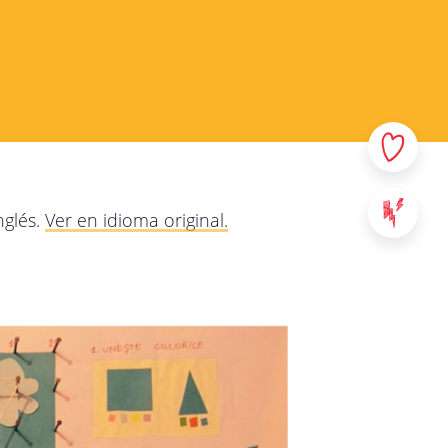
 y sus datos personales. En
e la manera más transparente
r qué y qué haremos con
e y no dude en contactarnos
los servicios provistos en
nglés.
Ver en idioma original.
: sitios web, aplicaciones y
al contenido de StreetSmart
ad de Mobile School vzw, con
00 Leuven - Bélgica. Para
táctenos a través de la
da.