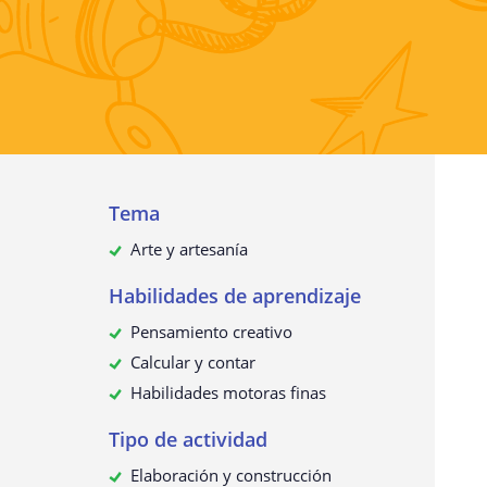
Recopilación de datos personales
¿Para qué utilizamos sus datos?
¿Sus datos personales se transmit
terceros?
¿Cómo solicitar, ver, rectificar o
eliminar sus datos personales?
Actualización de esta política de
Tema
privacidad
Arte y artesanía
Habilidades de aprendizaje
Pensamiento creativo
Calcular y contar
Habilidades motoras finas
Tipo de actividad
Elaboración y construcción