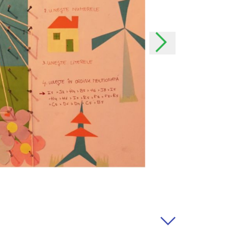
os momentos. Comunicaremos
posible; entrarán en vigencia
do. En caso de cambios
tanto como sea posible y, si
ermiso.
personales
os personales?
r ofrecer a nuestros
jor a nuestros usuarios y
rvicios lo más posible a sus