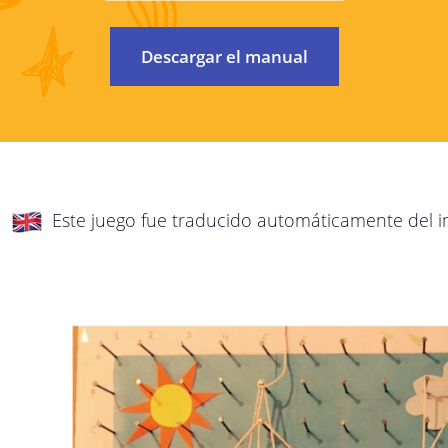
Nos preocupamos por proteger su privacidad
esta política de privacidad, explicaremos d
Descargar el manual
irán a
posible qué datos recopilamos de usted, po
estos datos. Lea esta política detenidament
con cualquier pregunta o comentario.
Esta política de privacidad se aplica a todos 
Este juego fue traducido automáticamente del i
StreetSmart Play:
Los servicios en línea de StreetSmart Play
servicios de Internet que le dan acceso 
Play.
Esta política de privacidad es responsabilid
domicilio social en Brabançonnestraat 25, 30
cualquier pregunta, comentario o queja, con
dirección de correo electrónico arriba indica