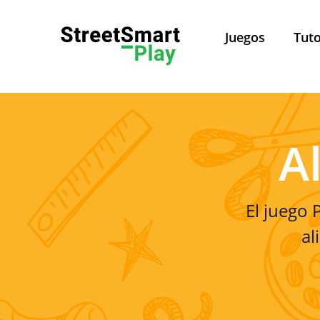
Juegos
Tuto
Política de Privacidad
A
Pol
El juego
Este sitio web es admini
al
Leuven, Belgica. Para todas 
Sobre esta política de privacidad