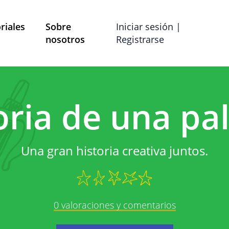
riales
Sobre
Iniciar sesión |
nosotros
Registrarse
Términos y Condiciones
Preferencias de co
oria de una pa
ítica de Privac
Una gran historia creativa juntos.
strado por Mobile School vzw con domicilio social en B
las preguntas, comentarios o quejas, puede comunicars
dirección de correo electrónico info@mobileschool.org
0 valoraciones y comentarios
Sobre esta política de 