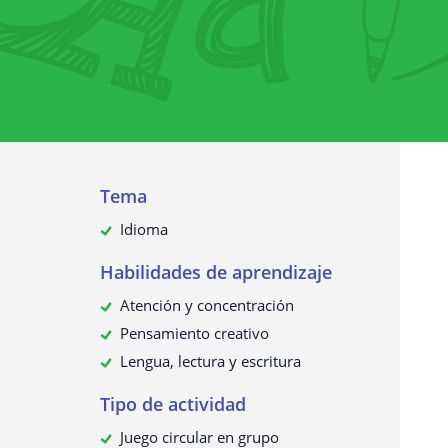
Recopilación de datos personales
¿Para qué utilizamos sus datos?
¿Sus datos personales se transmit
terceros?
¿Cómo solicitar, ver, rectificar o
eliminar sus datos personales?
Actualización de esta política de
Tema
privacidad
Idioma
Habilidades de aprendizaje
Atención y concentración
Pensamiento creativo
Lengua, lectura y escritura
Tipo de actividad
Juego circular en grupo