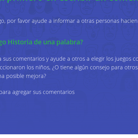
con pedidos y facturas. También guardamos 
verificar su identidad y guardar sus prefere
datos del archivo de registro (como páginas a
ego, por favor ayude a informar a otras personas hacie
fecha y hora de su visita, navegador, etc.) y d
dirección IP, marca, tipo, sistema operativo, 
go Historia de una palabra?
De esta forma, podemos ajustar nuestros ser
 sus comentarios y ayude a otros a elegir los juegos c
necesidades e intereses. Esto significa que
cionaron los niños, ¿O tiene algún consejo para otros
específicamente relevante para usted y obt
una posible mejora?
cómo se utilizan nuestros servicios. Utilizam
similares para este propósito. Puede encon
para agregar sus comentarios
esto en nuestra política de cookies.
Guardamos específicamente los siguientes d
Nombre, apellido y género
Para poder dirigirnos a usted perso
comunicación posterior, nos gusta uti