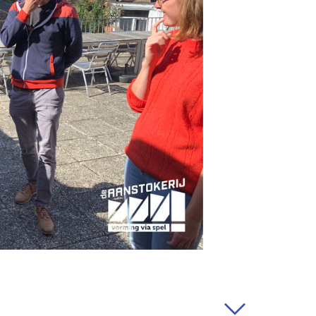
os momentos. Comunicaremos
posible; entrarán en vigencia
do. En caso de cambios
tanto como sea posible y, si
ermiso.
personales
os personales?
r ofrecer a nuestros
jor a nuestros usuarios y
rvicios lo más posible a sus