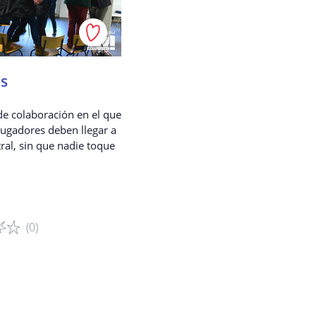
el permiso de sus padres.
o de confirmación a los
 Recopilamos los datos de
no en línea seguro.
as
de colaboración en el que
sus datos?
jugadores deben llegar a
ntral, sin que nadie toque
dad.
sonalizados.
gistrado.
.
(0)
que ofrecemos.
el juego
mitirán a terceros?