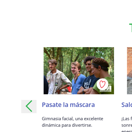
abra,
Pasate la máscara
Sal
Gimnasia facial, una excelente
¡Las 
dinámica para divertirse.
sonre
o para romper el
energ