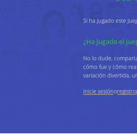
Si ha jugado este ju
¿Ha jugado el jue
No lo dude, comparta
cómo fue y cómo reac
variación divertida, 
Inicie sesión
o
registro