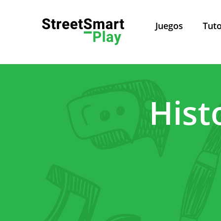
Juegos
Tuto
Política de Privacidad
Hist
Pol
Este sitio web es admini
Leuven, Belgica. Para todas 
Sobre esta política de privacidad