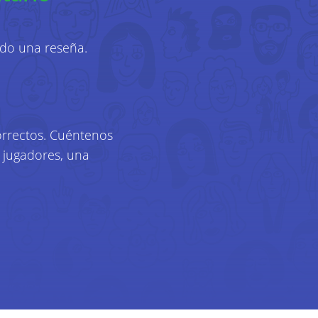
su dirección IP para poder
ncias. Además, guardamos los
biertas, clics del mouse,
ndo una reseña.
etalles del dispositivo (como
etc.).
vicios en función de sus
orrectos. Cuéntenos
 podemos mostrarle contenido
 jugadores, una
er más información sobre
os cookies y tecnologías
trar más información sobre
atos:
nalmente en una
lizar sus datos personales.