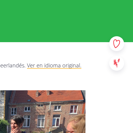
 y sus datos personales. En
e la manera más transparente
r qué y qué haremos con
e y no dude en contactarnos
los servicios provistos en
neerlandés.
Ver en idioma original.
: sitios web, aplicaciones y
al contenido de StreetSmart
ad de Mobile School vzw, con
00 Leuven - Bélgica. Para
táctenos a través de la
da.