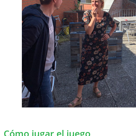
Podemos ajustar nuestra política en ciert
los términos modificados lo más claramente 
desde el momento en que se hayan anuncia
importantes, le informaremos personalmente 
es necesario, le pediremos nuevamente su p
Recopilación de datos 
¿Por qué recopilamos sus dat
Recopilamos sus datos personales para pode
usuarios servicios aún mejores.
Con algunos datos personales, conocemos me
Cómo jugar el juego
podemos asegurarnos de adaptar nuestros se