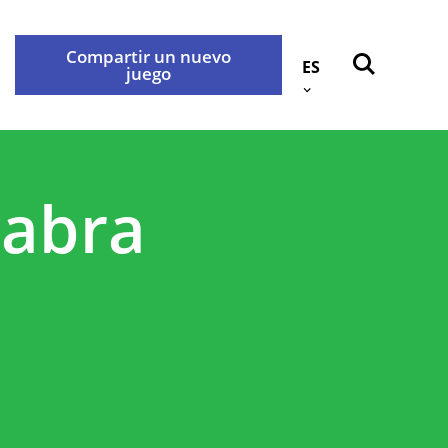
Compartir un nuevo
ES
juego
Atrás
okies
Contáctenos
labra
idad
rabançonnestraat 25, 3000
e con nosotros a través de la
.
privacidad