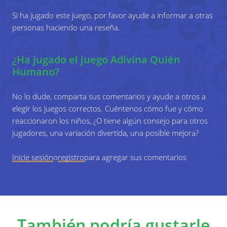
juego de Adivina Quién Humano.
una niña?"
Si ha jugado este juego, por favor ayude a informar a otras
personas haciendo una reseña.
El juez responde la pregunta con "sí" o "no".
Si la respuesta es "sí", todos los jugadores
¿Ha jugado el juego Adivina Quién
quienes son niños se doblan hacia adelante o
Humano?
se sientan. Todas las niñas se mantienen de
pie.
No lo dude, comparta sus comentarios y ayude a otros a
elegir los juegos correctos. Cuéntenos cómo fue y cómo
reaccionaron los niños, ¿O tiene algún consejo para otros
4
Ahora, jugador 2 necesita preguntar otra
jugadores, una variación divertida, una posible mejora?
pregunta sí/no para tentar averiguar a quién
eligió el juez entre los participantes que todavía
Inicie sesión
o
registro
para agregar sus comentarios
están de pie, p.ej.: ¿Lleva zapatillas de deporte?
5
El juego continua hasta que un jugador adivine
También podría gustarle