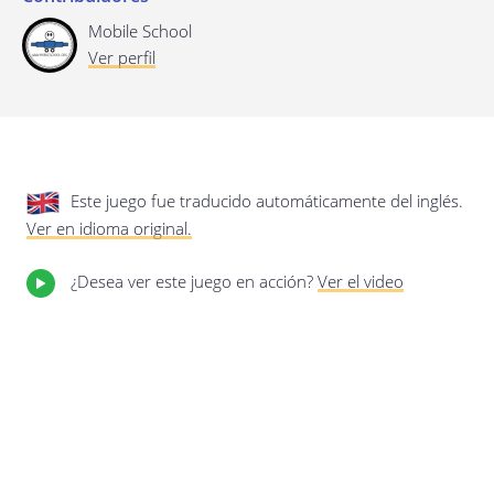
privacidad.
Actualización de esta política de
privacidad
Mobile School
Última actualización: 17/01/2020
Ver perfil
Este juego fue traducido automáticamente del inglés.
Ver en idioma original.
¿Desea ver este juego en acción?
Ver el video
Guardar preferencias