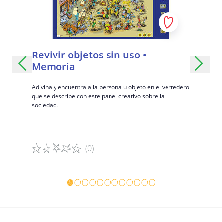
Revivir objetos sin uso •
Camino
Ezra,
Memoria
¡Descubre 
juego de me
Adivina y encuentra a la persona u objeto en el vertedero
suerte y so
que se describe con este panel creativo sobre la
sociedad.
Satya,
 a través de
(0)
Detalles del juego
Detalles 