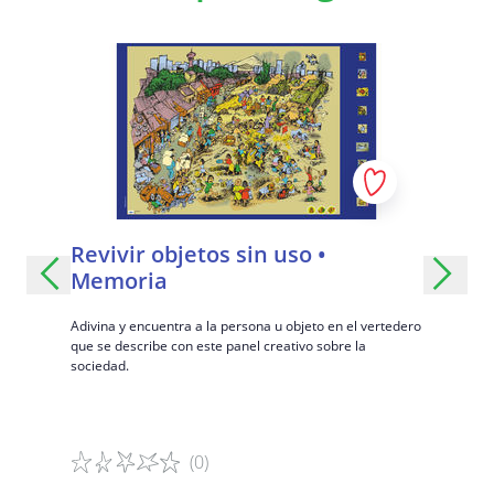
Revivir objetos sin uso •
Situac
Memoria
este panel
Interprete 
negativa y 
Adivina y encuentra a la persona u objeto en el vertedero
que se describe con este panel creativo sobre la
sociedad.
(0)