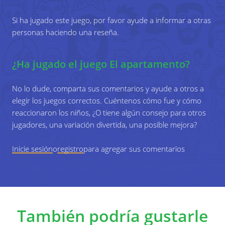
propias vidas y situaciones familiares.
Los jugadores completan los apartamentos dibujando
Preguntas sugeridas:
Si ha jugado este juego, por favor ayude a informar a otras
lo que creen que podría estar pasando.
personas haciendo una reseña.
Los jugadores juegan una de las situaciones de los
¿Tienes hermanos o hermanas? ¿Qué edad
apartamentos. Los demás adivinan qué situación se
tienen? ¿Los cuidas? ¿Son importantes
representa.
¿Ha jugado el juego El apartamento?
para ti?
Objetivos de aprendizaje específicos
¿Cuál es en tu opinión la situación familiar
No lo dude, comparta sus comentarios y ayude a otros a
ideal?
Reflexionar sobre temas como el maltrato infantil, la brecha
elegir los juegos correctos. Cuéntenos cómo fue y cómo
entre ricos y pobres, la soledad, la violencia doméstica, el
reaccionaron los niños, ¿O tiene algún consejo para otros
¿También sueñas con una vida familiar? Si
cuidado de uno mismo, las responsabilidades,…
jugadores, una variación divertida, una posible mejora?
es así, ¿cómo te gustaría que fuera?
Inicie sesión
o
registro
para agregar sus comentarios
También podría gustarle