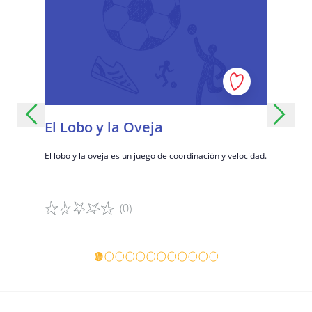
s
El Lobo y la Oveja
Colore
El lobo y la oveja es un juego de coordinación y velocidad.
Un divertid
para crear 
(0)
Detalles del juego
Detalles 