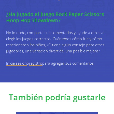
necesita ser reemplazado por la siguiente
persona de su equipo lo más rápido posible.
¿Ha jugado el juego Rock Paper Scissors
Hoop Hop Showdown?
No lo dude, comparta sus comentarios y ayude a otros a
6
Si un jugador de un equipo llega al final del
elegir los juegos correctos. Cuéntenos cómo fue y cómo
camino, su equipo anota un punto. ¡El equipo
reaccionaron los niños, ¿O tiene algún consejo para otros
con más puntos al final del juego gana el juego!
jugadores, una variación divertida, una posible mejora?
Inicie sesión
o
registro
para agregar sus comentarios
También podría gustarle