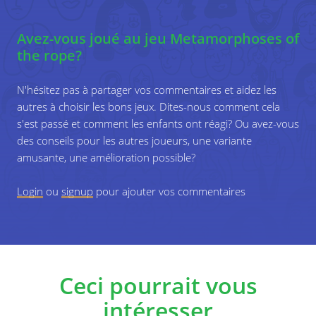
turn.
Avez-vous joué au jeu Metamorphoses of
the rope?
Make a big jump rope.
3
N'hésitez pas à partager vos commentaires et aidez les
Children can jump or just
run through
the
autres à choisir les bons jeux. Dites-nous comment cela
jump rope one by one, in groups or even all
s'est passé et comment les enfants ont réagi? Ou avez-vous
together.
des conseils pour les autres joueurs, une variante
amusante, une amélioration possible?
Rope pull.
4
Login
ou
signup
pour ajouter vos commentaires
Participants can compete individually or in
teams. A mark should be made on the ground.
Each team pulls the rope to their side. The goal
is to pull the opponent/team to his side by
Ceci pourrait vous
force (so that the other team cross the mark
on the ground).
intéresser