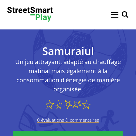
Adresse e-mail
Cette politique de confidentialité s’applique à tous les
Vous recevrez un e-mail à propos de votre devis,
de votre facture et des commandes que vous
services de StreetSmart Play:
avez passées. Vous recevrez également nos
Politique de confidentialité
Termes et conditions
newsletters par e-mail. Si vous préférez
Les services en ligne de StreetSmart Play : sites web,
cependant ne plus recevoir de newsletters et
applications et services internet qui vous donnent
d’offres, vous pouvez vous désinscrire facilement
accès au contenu de StreetSmart Play ;
Préférences en matière de cookies
Contactez-nous
via le lien de désinscription présent dans la
Samuraiul
Tous les autres services avec lesquels vous entrez en
newsletter.
contact, tels que les concours, actions SMS,
événements…
Politique de
Un jeu attrayant, adapté au chauffage
Les données à caractère personnel que nous
recevons de tiers
matinal mais également à la
confidentialité
Cette politique de confidentialité relève de la responsabilité
consommation d'énergie de manière
de StreetSmart Play, ayant son siège social à
Lorsque vous vous connectez à nos services via votre
Brabançonnestraat 25, 3000 Leuven Belgique. En cas de
organisée.
compte d’un média social, vous consentez à ce que ce média
Ce site web est géré par Mobile School vzw, ayant son siège
questions, remarques ou plaintes éventuelles, vous pouvez
partage avec nous vos données à caractère personnel. Il
social à Brabançonnestraat 25, 3000 Leuven - Belgium. En
les adresser à l’adresse e-mail susmentionnée.
s’agit de données de base telles que votre nom, adresse e-
cas de questions, remarques ou plaintes éventuelles, vous
mail, date de naissance, domicile et sexe, mais aussi de
pouvez les adresser à l’adresse e-mail
info@street-smart.be
.
Il est possible que nous soyons amenés à modifier notre
0 évaluations & commentaires
données relatives à votre comportement sur les réseaux
politique à certains moments. Les conditions adaptées
sociaux. Vous pouvez gérer les possibilités de partage de
seront communiquées le plus clairement possible et
vos données à caractère personnel via les paramètres du