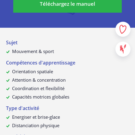
prendront effet dès le moment de leur communication. En
Téléchargez le manuel
média social concerné.
cas de modifications importantes, nous vous informerons
À propos de cette politique de
confidentialité
personnellement du mieux possible et, le cas échéant, nous
Données à caractère personnel d’enfants
demanderons à nouveau votre consentement.
Nous collectons uniquement les données de mineurs
Sujet
lorsqu’ils ont obtenu le consentement de leurs parents. C’est
la raison pour laquelle nous envoyons un e-mail de
Mouvement & sport
confirmation aux parents après la création d’un profil. Ce
Compétences d'apprentissage
n’est que dans ce contexte et dans un environnement en
La collecte de données à caractère
Orientation spatiale
personnel
ligne sûr que nous collectons les données de mineurs.
Pour pouvoir vous proposer nos services de manière
Attention & concentration
qualitative.
Coordination et flexibilité
Pour pouvoir vous proposer un contenu et des
publicités personnalisés.
Capacités motrices globales
Pour pouvoir vous identifier en tant qu’utilisateur
Type d'activité
enregistré.
À quelles fins utilisons-nous vos
Energiser et brise-glace
Pour pouvoir analyser et améliorer nos services.
données ?
Distanciation physique
Pour pouvoir vous tenir au courant de notre offre.
Nous ne revendrons pas sans raisons vos données à des