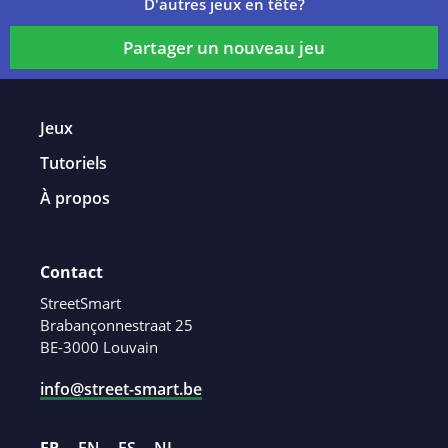
D'autres jeux en tête?
Partager un nouveau jeu
Jeux
Tutoriels
À propos
Contact
StreetSmart
Brabançonnestraat 25
BE-3000 Louvain
info@street-smart.be
FR
EN
ES
NL