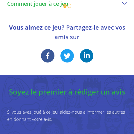
Comment jouer à ce jeu
Un guide étape par étape pour jouer le
jeu
Vous aimez ce jeu?
Partagez-le avec vos
amis sur
1
Les joueurs sont placés dans un cercle et on
leur dit qu'ils n'utiliseront que la syllabe "ha".
2
Le meneur de jeu lève les deux mains, comme
un samouraï, et regarde un enfant en disant
«ah».
Soyez le premier à rédiger un avis
3
L'enfant représenté lève les mains de la même
manière, en prononçant "ha".
Si vous avez joué à ce jeu, aidez-nous à informer les autres
en donnant votre avis.
4
Les enfants à gauche et à droite de l’enfant