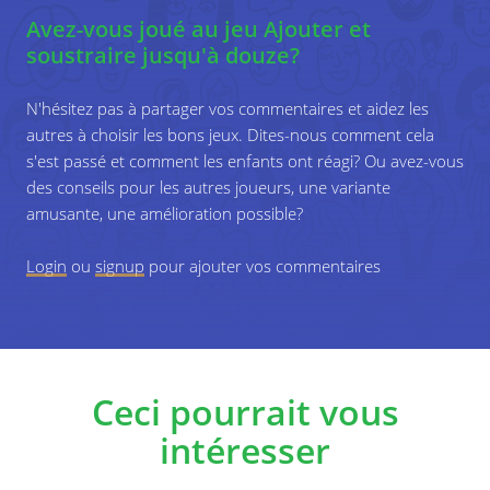
Soustrayez jusqu'à 12.
Avez-vous joué au jeu Ajouter et
Réaliser le sens des sommes et des soustractions.
soustraire jusqu'à douze?
N'hésitez pas à partager vos commentaires et aidez les
autres à choisir les bons jeux. Dites-nous comment cela
s'est passé et comment les enfants ont réagi? Ou avez-vous
des conseils pour les autres joueurs, une variante
amusante, une amélioration possible?
Login
ou
signup
pour ajouter vos commentaires
Ceci pourrait vous
intéresser