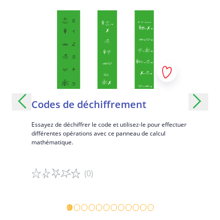
Codes de déchiffrement
Ajoute
cent
érents
Essayez de déchiffrer le code et utilisez-le pour effectuer
atique à
différentes opérations avec ce panneau de calcul
Effectuez d
mathématique.
100 avec c
(0)
Détails du jeu
Détails d