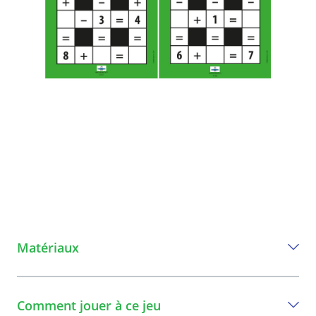
Matériaux
Tout ce dont vous avez besoin pour jouer
à ce jeu
Comment jouer à ce jeu