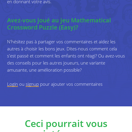
en donnant votre avis.
Objectifs d'apprentissage spécifiques
Avez-vous joué au jeu Mathematical
Ability to concentrate on making new operations based
Crossword Puzzle (Easy)?
on results of earlier made operations.
N'hésitez pas à partager vos commentaires et aidez les
autres à choisir les bons jeux. Dites-nous comment cela
s'est passé et comment les enfants ont réagi? Ou avez-vous
des conseils pour les autres joueurs, une variante
amusante, une amélioration possible?
Login
ou
signup
pour ajouter vos commentaires
Ceci pourrait vous