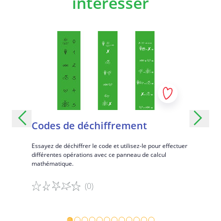
intéresser
Codes de déchiffrement
Ajoute
cent
Essayez de déchiffrer le code et utilisez-le pour effectuer
différentes opérations avec ce panneau de calcul
Effectuez d
mathématique.
100 avec c
(0)
Détails du jeu
Détails d