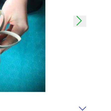
os momentos. Comunicaremos
posible; entrarán en vigencia
do. En caso de cambios
tanto como sea posible y, si
ermiso.
personales
os personales?
r ofrecer a nuestros
jor a nuestros usuarios y
rvicios lo más posible a sus