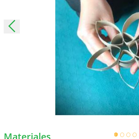
Podemos ajustar nuestra política en ciert
los términos modificados lo más claramente 
desde el momento en que se hayan anuncia
importantes, le informaremos personalmente 
es necesario, le pediremos nuevamente su p
Recopilación de datos 
¿Por qué recopilamos sus dat
Recopilamos sus datos personales para pode
usuarios servicios aún mejores.
Con algunos datos personales, conocemos me
Materiales
podemos asegurarnos de adaptar nuestros se