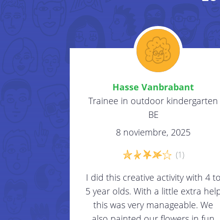
Hasse Vanbrabant
Trainee in outdoor kindergarten
BE
8 noviembre, 2025
(1)
I did this creative activity with 4 t
5 year olds. With a little extra hel
this was very manageable. We
also painted our flowers in fun