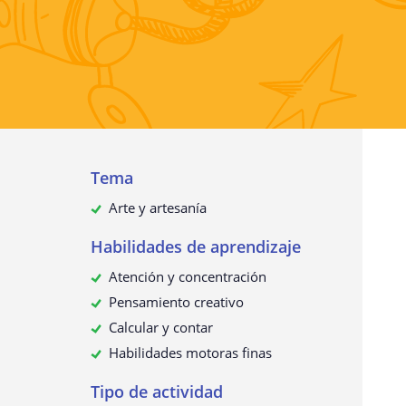
Recopilación de datos personales
¿Para qué utilizamos sus datos?
¿Sus datos personales se transmit
terceros?
¿Cómo solicitar, ver, rectificar o
eliminar sus datos personales?
Actualización de esta política de
Tema
privacidad
Arte y artesanía
Habilidades de aprendizaje
Atención y concentración
Pensamiento creativo
Calcular y contar
Habilidades motoras finas
Tipo de actividad