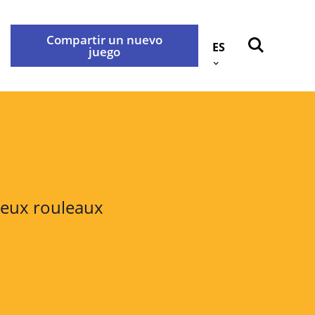
Compartir un nuevo
ES
juego
Atrás
okies
Contáctenos
idad
deux rouleaux
rabançonnestraat 25, 3000
e con nosotros a través de la
.
privacidad