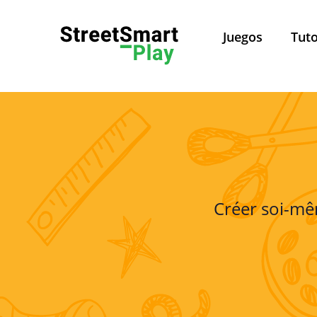
Juegos
Tuto
Política de Privacidad
Pol
Créer soi-mê
Este sitio web es admini
Leuven, Belgica. Para todas 
Sobre esta política de privacidad