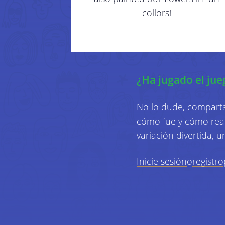
collors!
¿Ha jugado el jueg
No lo dude, comparta
cómo fue y cómo reac
variación divertida, 
Inicie sesión
o
registro