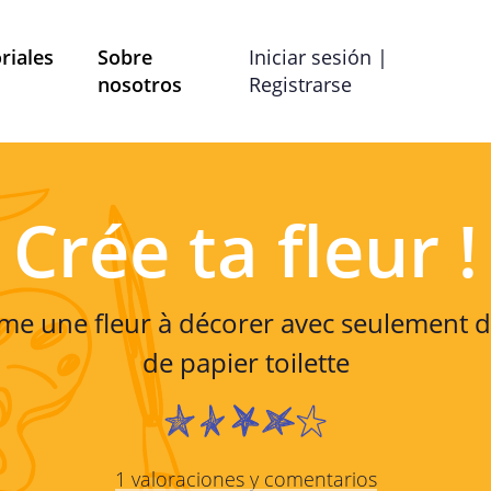
riales
Sobre
Iniciar sesión |
nosotros
Registrarse
Términos y Condiciones
Preferencias de co
Crée ta fleur !
ítica de Privac
me une fleur à décorer avec seulement 
strado por Mobile School vzw con domicilio social en B
de papier toilette
las preguntas, comentarios o quejas, puede comunicars
dirección de correo electrónico info@mobileschool.org
Sobre esta política de 
1 valoraciones y comentarios