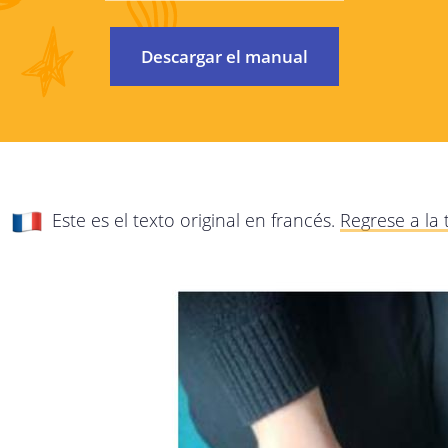
Nos preocupamos por proteger su privacidad
esta política de privacidad, explicaremos d
Descargar el manual
irán a
posible qué datos recopilamos de usted, po
estos datos. Lea esta política detenidament
con cualquier pregunta o comentario.
Esta política de privacidad se aplica a todos 
Este es el texto original en francés.
Regrese a la
StreetSmart Play:
Los servicios en línea de StreetSmart Play
servicios de Internet que le dan acceso 
Play.
Esta política de privacidad es responsabilid
domicilio social en Brabançonnestraat 25, 30
cualquier pregunta, comentario o queja, con
dirección de correo electrónico arriba indica