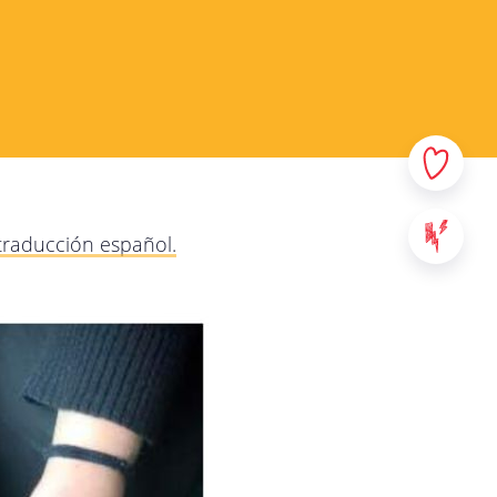
 y sus datos personales. En
e la manera más transparente
r qué y qué haremos con
e y no dude en contactarnos
los servicios provistos en
 traducción español.
: sitios web, aplicaciones y
al contenido de StreetSmart
ad de Mobile School vzw, con
00 Leuven - Bélgica. Para
táctenos a través de la
da.