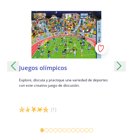
e
Juegos olímpicos
Guerra
Explore, discuta y practique una variedad de deportes
Un juego ac
con este creativo juego de discusión.
a, haz una
na divertida
(1)
Detalles del juego
Detalles 