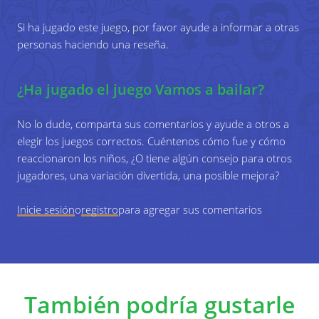
botella o tira los dados dos veces también:
Si ha jugado este juego, por favor ayude a informar a otras
para determinar un movimiento y el número
personas haciendo una reseña.
de veces que hay que realizarlo.
¿Ha jugado el juego Vamos a bailar?
5
Repite este proceso varias veces, dependiendo
de lo difícil que quieras que sea.
No lo dude, comparta sus comentarios y ayude a otros a
elegir los juegos correctos. Cuéntenos cómo fue y cómo
reaccionaron los niños, ¿O tiene algún consejo para otros
6
Una vez determinada la serie de movimientos,
jugadores, una variación divertida, una posible mejora?
practica la coreografía con todo el grupo y
realiza una pequeña actuación.
Inicie sesión
o
registro
para agregar sus comentarios
También podría gustarle