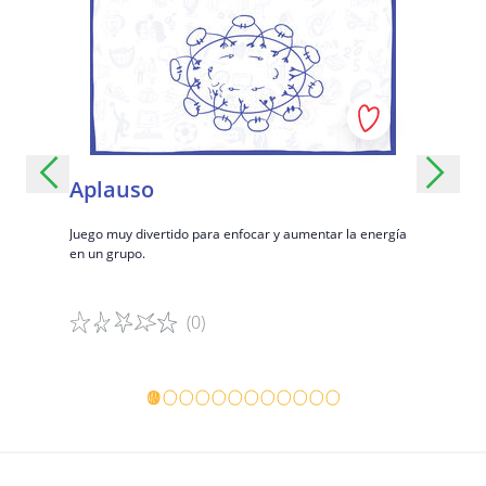
Aplauso
Piedra
es encontrar
Juego muy divertido para enfocar y aumentar la energía
¡Juego fáci
en un grupo.
cualquier m
agua! :-)
(0)
Detalles del juego
Detalles 