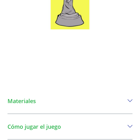
Materiales
Todo lo que necesita para jugar este
juego.
Cómo jugar el juego