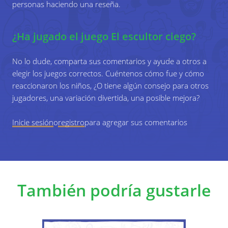
personas haciendo una reseña.
5
El escultor debe intentar colocar al jugador
Construcción de confianza
restante de su equipo en exactamente la
misma posición que la estatua original.
¿Ha jugado el juego El escultor ciego?
No lo dude, comparta sus comentarios y ayude a otros a
6
Cuando el escultor dice que ha terminado,
elegir los juegos correctos. Cuéntenos cómo fue y cómo
puede quitarse la venda de los ojos y ver su
reaccionaron los niños, ¿O tiene algún consejo para otros
trabajo.
jugadores, una variación divertida, una posible mejora?
Inicie sesión
o
registro
para agregar sus comentarios
También podría gustarle