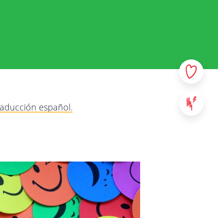
 y sus datos personales. En
e la manera más transparente
r qué y qué haremos con
e y no dude en contactarnos
los servicios provistos en
raducción español.
: sitios web, aplicaciones y
al contenido de StreetSmart
ad de Mobile School vzw, con
00 Leuven - Bélgica. Para
táctenos a través de la
da.