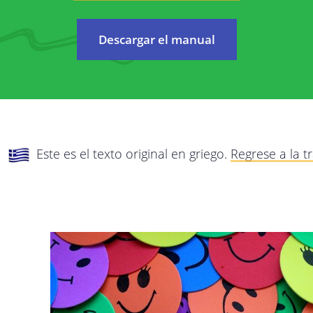
Nos preocupamos por proteger su privacidad
esta política de privacidad, explicaremos d
Descargar el manual
irán a
posible qué datos recopilamos de usted, po
estos datos. Lea esta política detenidament
con cualquier pregunta o comentario.
Esta política de privacidad se aplica a todos 
Este es el texto original en griego.
Regrese a la t
StreetSmart Play:
Los servicios en línea de StreetSmart Play
servicios de Internet que le dan acceso 
Play.
Esta política de privacidad es responsabilid
domicilio social en Brabançonnestraat 25, 30
cualquier pregunta, comentario o queja, con
dirección de correo electrónico arriba indica