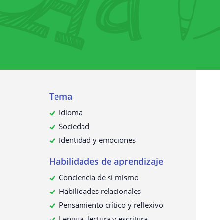
Recopilación de datos personales
¿Para qué utilizamos sus datos?
¿Sus datos personales se transmit
terceros?
¿Cómo solicitar, ver, rectificar o
eliminar sus datos personales?
Actualización de esta política de
Tema
privacidad
Idioma
Sociedad
Identidad y emociones
Habilidades de aprendizaje
Conciencia de sí mismo
Habilidades relacionales
Pensamiento crítico y reflexivo
Lengua, lectura y escritura