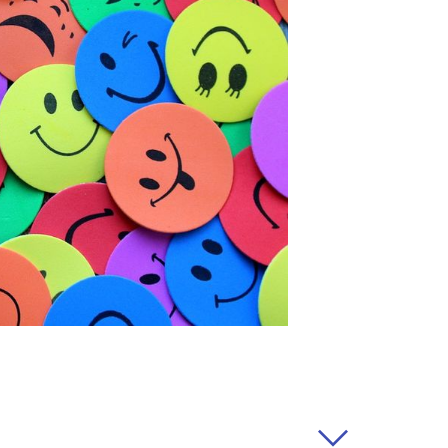
os momentos. Comunicaremos
posible; entrarán en vigencia
do. En caso de cambios
tanto como sea posible y, si
ermiso.
personales
os personales?
r ofrecer a nuestros
jor a nuestros usuarios y
rvicios lo más posible a sus