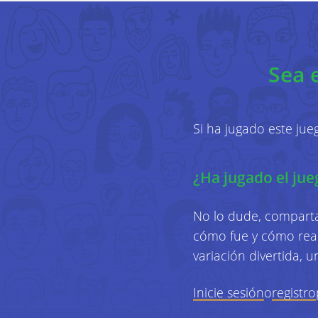
Sea 
Si ha jugado este ju
¿Ha jugado el ju
No lo dude, comparta
cómo fue y cómo reac
variación divertida, 
Inicie sesión
o
registro