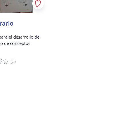
el permiso de sus padres.
o de confirmación a los
 Recopilamos los datos de
rario
no en línea seguro.
ara el desarrollo de
io de conceptos
sus datos?
(0)
dad.
sonalizados.
el juego
gistrado.
.
que ofrecemos.
mitirán a terceros?