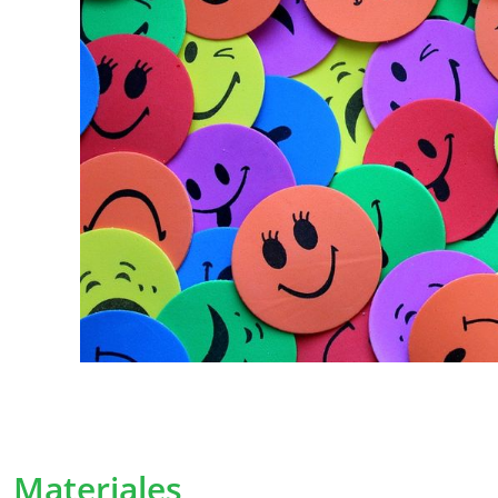
Podemos ajustar nuestra política en ciert
los términos modificados lo más claramente 
desde el momento en que se hayan anuncia
importantes, le informaremos personalmente 
es necesario, le pediremos nuevamente su p
Recopilación de datos 
¿Por qué recopilamos sus dat
Recopilamos sus datos personales para pode
usuarios servicios aún mejores.
Con algunos datos personales, conocemos me
Materiales
podemos asegurarnos de adaptar nuestros se