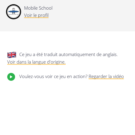
privée.
Mise à jour de cette déclaration de
Mobile School
confidentialité
Voir le profil
Dernière mise à jour: 24/08/2019
Ce jeu a été traduit automatiquement de anglais.
Voir dans la langue d'origine.
Voulez-vous voir ce jeu en action?
Regarder la vidéo
Enregistrer les préférences