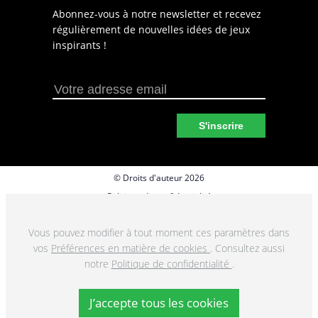
Abonnez-vous à notre newsletter et recevez
régulièrement de nouvelles idées de jeux
inspirants !
S'inscrire
© Droits d'auteur 2026
Politique de confidentialité
Préférences en matière de cookies
Vous pouvez modifier à tout moment ces paramètres dans
Termes et conditions
vos
Préférences en matière de cookies
. Consultez aussi
notre
Politique de confidentialité
.
J’accepte tous les cookies