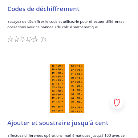
Variations
Codes de déchiffrement
Encouragez le joueur à ajouter des détails ou des
Essayez de déchiffrer le code et utilisez-le pour effectuer différentes
couleurs supplémentaires pour personnaliser son
opérations avec ce panneau de calcul mathématique.
mandala.
Encouragez le joueur à compléter le mandala en
(0)
utilisant son imagination et sa fantaisie au lieu de le
compléter exactement.
Imprimez quelques mandalas d'Internet comme
Détails du jeu
exercice de coloriage pour les enfants.
Pour les organisations qui disposent de l'école mobile,
utilisez la grille en pointillés pour créer des figures
géométriques ou des mandalas.
....
Objectifs d'apprentissage spécifiques
Améliorer les compétences psychomotrices
Ajouter et soustraire jusqu'à cent
Apprendre à travailler avec précision
Effectuez différentes opérations mathématiques jusqu’à 100 avec ce