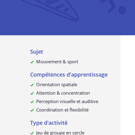
confidentialité
La collecte de données à caractè
personnel
À quelles fins utilisons-nous vos
données ?
Vos données à caractère personn
sont-elles transmises à des tiers ?
Sujet
Comment pouvez-vous demander
données à caractère personnel et
Mouvement & sport
consulter ou les supprimer ?
Compétences d'apprentissage
Mise à jour de cette déclaration 
confidentialité
Orientation spatiale
Attention & concentration
Perception visuelle et auditive
Coordination et flexibilité
Type d'activité
Jeu de groupe en cercle