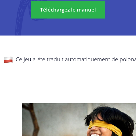
La protection de votre vie privée et de vos 
Téléchargez le manuel
re
est importante à nos yeux. C’est pourquoi no
cette politique de confidentialité, vous expli
transparence les données que nous recueillo
el
fins, et ce que nous voulons en faire. Parcou
politique et n’hésitez pas à nous adresser v
 vos
Ce jeu a été traduit automatiquement de polona
 les
Cette politique de confidentialité s’applique 
StreetSmart Play:
de
Les services en ligne de StreetSmart Play :
services internet qui vous donnent accè
Play ;
Tous les autres services avec lesquels vo
les concours, actions SMS, événements…
Cette politique de confidentialité relève de l