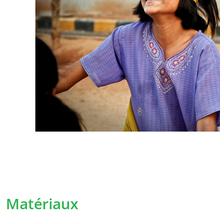
StreetSmart Play, ayant son siège social à B
Leuven Belgique. En cas de questions, remar
vous pouvez les adresser à l’adresse e-mail
Il est possible que nous soyons amenés à mod
certains moments. Les conditions adaptées
clairement possible et prendront effet dès 
communication. En cas de modifications imp
informerons personnellement du mieux possib
demanderons à nouveau votre consentemen
La collecte de données à car
Pourquoi collectons-nous vos données 
Matériaux
Nous collectons vos données à caractère per