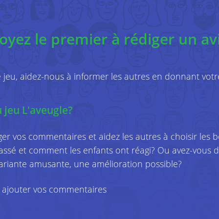
système.
4
La personne touchée prend la place de "l'av
De quelles données s’a
oyez le premier à rédiger un av
Nous collectons uniquement des données qu
informations sur les services que vous utilisez
e jeu, aidez-nous à informer les autres en donnant votre
exemple de vos nom et prénom, de votre adr
adresse postale et de votre numéro de télé
 jeu L'aveugle?
afin de pouvoir vous contacter plus facilem
commandes et factures. Nous enregistrons é
ger vos commentaires et aidez les autres à choisir les 
afin de pouvoir vérifier votre identité et mé
assé et comment les enfants ont réagi? Ou avez-vous de
enregistrons en outre des données de journa
variante amusante, une amélioration possible?
clics de souris, date et heure de votre visite
de votre appareil (adresse IP, marque, modèl
ajouter vos commentaires
De cette manière, nous pouvons adapter nos 
besoins et intérêts. Vous recevez donc du co