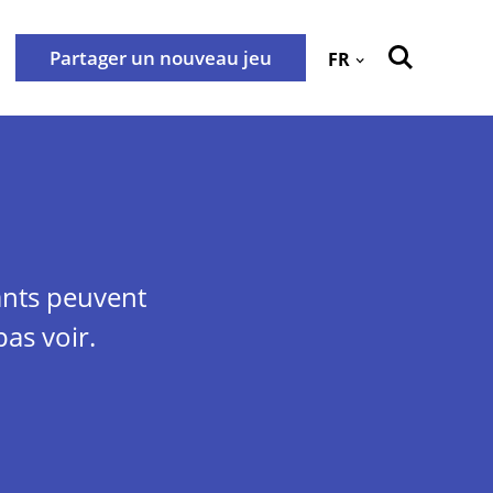
Partager un nouveau jeu
FR
Retour
 cookies
Contactez-nous
tialité
ants peuvent
as voir.
nestraat 25, 3000 Leuven -
adresser à l’adresse e-mail
e confidentialité