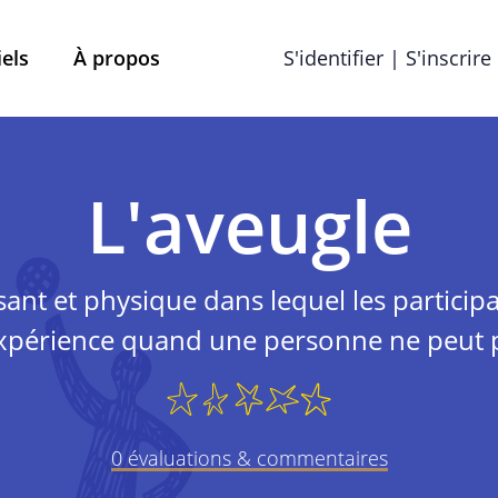
iels
À propos
S'identifier | S'inscrire
Termes et conditions
Préférences en matière de
L'aveugle
que de confiden
ant et physique dans lequel les particip
'expérience quand une personne ne peut p
Mobile School vzw, ayant son siège social à Brabançon
ns, remarques ou plaintes éventuelles, vous pouvez les 
info@street-smart.be
.
0 évaluations & commentaires
À propos de cette politique d