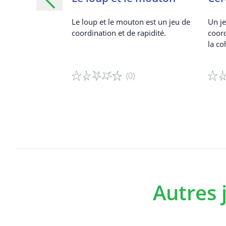
OI
Le loup et le mouton est un jeu de
Un je
coordination et de rapidité.
coord
musez-vous en
la co
(0)
Détails du jeu
Détai
Autres 