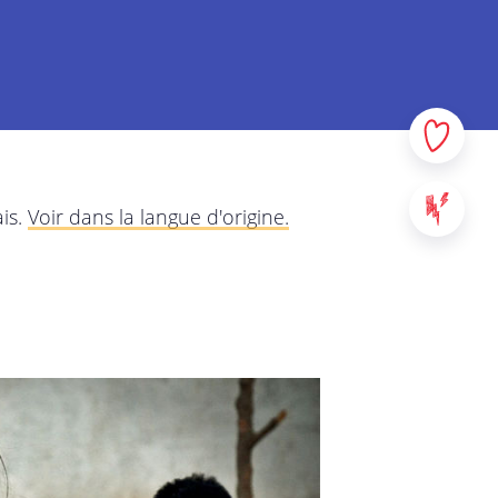
données à caractère personnel
us voulons, par le biais de
quer dans la plus grande
ns auprès de vous, à quelles
rez attentivement cette
os questions ou remarques.
is.
Voir dans la langue d'origine.
à tous les services de
 sites web, applications et
s au contenu de StreetSmart
us entrez en contact, tels que
a responsabilité de