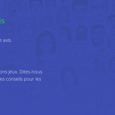
eugle" et est en charge de sa tâche.
git-il ?
is
i nous fournissent des
, et comment. Il s’agit par
 avis.
esse e-mail, de votre
phone, que nous enregistrons
ent concernant vos
galement votre adresse IP,
bons jeux. Dites-nous
moriser vos préférences. Nous
s conseils pour les
lisation (pages ouvertes,
, navigateur…) et les données
e, système d’exploitation…).
services en fonction de vos
ntenu qui vous est