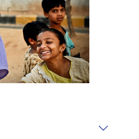
rabançonnestraat 25, 3000
ques ou plaintes éventuelles,
 susmentionnée.
ifier notre politique à
 seront communiquées le plus
le moment de leur
ortantes, nous vous
le et, le cas échéant, nous
t.
actère personnel
à caractère personnel ?
sonnel afin de pouvoir