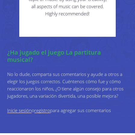
all aspects of music can be covered.
4
Para concluir, pida al grupo que desarrolle
Highly recommended!
algunos movimientos de baile para que su
actuación sea más atractiva.
5
Los jugadores realizan su acto para los otros
¿Ha jugado el juego La partitura
jugadores o para el publico en general.
musical?
No lo dude, comparta sus comentarios y ayude a otros a
elegir los juegos correctos. Cuéntenos cómo fue y cómo
reaccionaron los niños, ¿O tiene algún consejo para otros
jugadores, una variación divertida, una posible mejora?
Inicie sesión
o
registro
para agregar sus comentarios