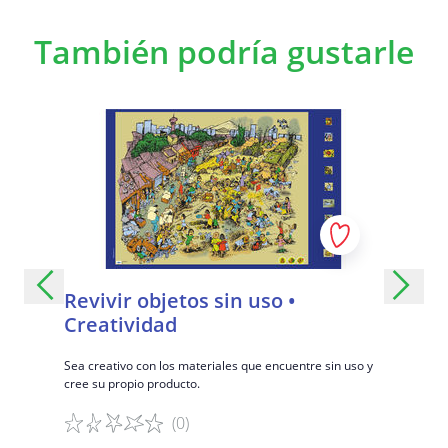
También podría gustarle
Revivir objetos sin uso •
Trabaj
Creatividad
tuaciones
Aprenda sob
eras.
trabajo infa
Sea creativo con los materiales que encuentre sin uso y
cree su propio producto.
(0)