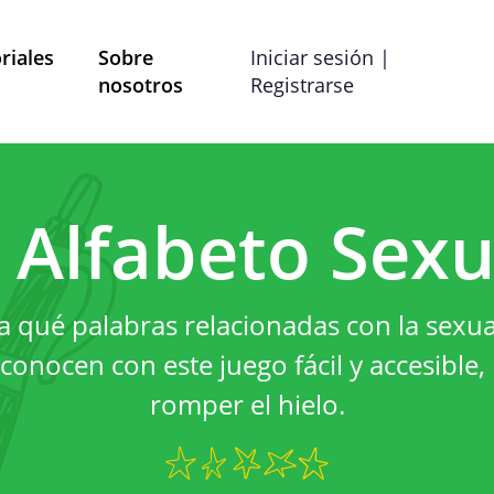
riales
Sobre
Iniciar sesión |
nosotros
Registrarse
Términos y Condiciones
Preferencias de co
l Alfabeto Sexu
ítica de Privac
 qué palabras relacionadas con la sexua
strado por Mobile School vzw con domicilio social en B
conocen con este juego fácil y accesible,
las preguntas, comentarios o quejas, puede comunicars
romper el hielo.
dirección de correo electrónico info@mobileschool.org
Sobre esta política de 