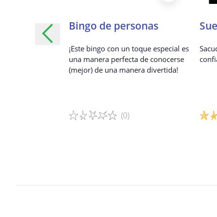
a de
Bingo de personas
Sue
¡Este bingo con un toque especial es
Sacu
una manera perfecta de conocerse
confi
"futbolito" donde
(mejor) de una manera divertida!
e tome mejores
(0)
Detalles del juego
Detal