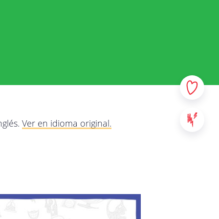
 y sus datos personales. En
e la manera más transparente
r qué y qué haremos con
e y no dude en contactarnos
los servicios provistos en
nglés.
Ver en idioma original.
: sitios web, aplicaciones y
al contenido de StreetSmart
ad de Mobile School vzw, con
00 Leuven - Bélgica. Para
táctenos a través de la
da.