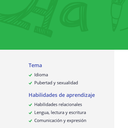
Recopilación de datos personales
¿Para qué utilizamos sus datos?
¿Sus datos personales se transmit
terceros?
¿Cómo solicitar, ver, rectificar o
eliminar sus datos personales?
Actualización de esta política de
privacidad
Tema
Idioma
Pubertad y sexualidad
Habilidades de aprendizaje
Habilidades relacionales
Lengua, lectura y escritura
Comunicación y expresión