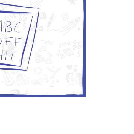
os momentos. Comunicaremos
posible; entrarán en vigencia
do. En caso de cambios
tanto como sea posible y, si
ermiso.
personales
os personales?
r ofrecer a nuestros
jor a nuestros usuarios y
rvicios lo más posible a sus