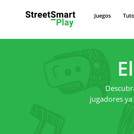
Juegos
Tuto
Política de Privacidad
E
Pol
Descubra
Este sitio web es admini
jugadores ya 
Leuven, Belgica. Para todas 
Sobre esta política de privacidad