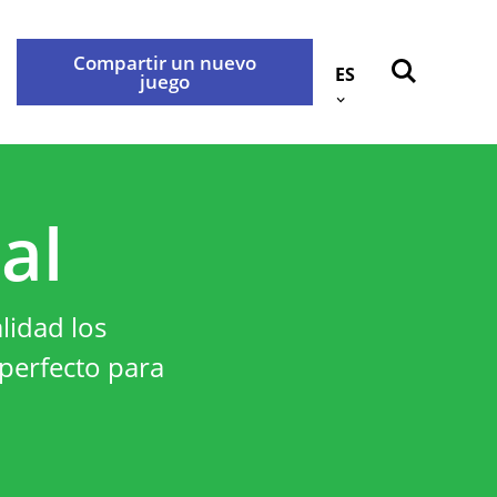
Compartir un nuevo
ES
juego
Atrás
okies
Contáctenos
al
idad
lidad los
rabançonnestraat 25, 3000
 perfecto para
e con nosotros a través de la
.
privacidad