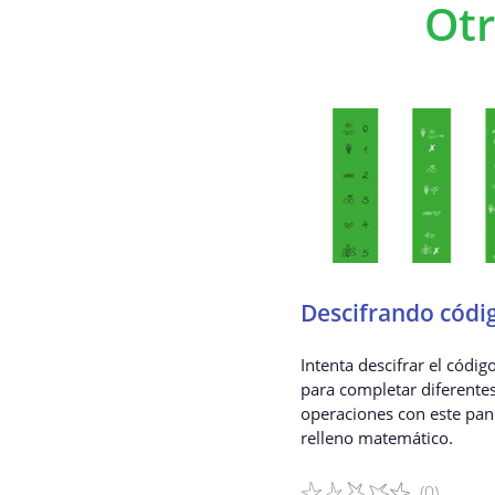
Otr
Descifrando códi
Intenta descifrar el códig
para completar diferente
operaciones con este pan
relleno matemático.
(0)