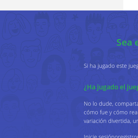
Sea 
Si ha jugado este ju
¿Ha jugado el jue
No lo dude, comparta
cómo fue y cómo reac
variación divertida, 
Inicie sesión
o
registro