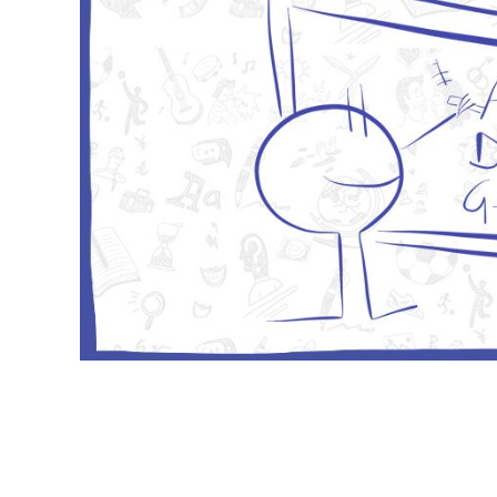
Podemos ajustar nuestra política en ciert
los términos modificados lo más claramente 
desde el momento en que se hayan anuncia
importantes, le informaremos personalmente 
es necesario, le pediremos nuevamente su p
Recopilación de datos 
¿Por qué recopilamos sus dat
Recopilamos sus datos personales para pode
usuarios servicios aún mejores.
Con algunos datos personales, conocemos me
podemos asegurarnos de adaptar nuestros se