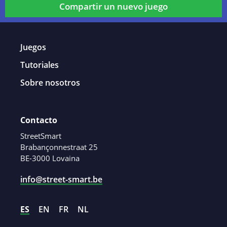
Compartir un nuevo juego
Juegos
Tutoriales
Sobre nosotros
Contacto
StreetSmart
Brabançonnestraat 25
BE-3000 Lovaina
info@street-smart.be
ES
EN
FR
NL