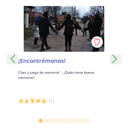
¡Encontrémonos!
Preven
sistentes o
Citas y juego de memoria! - ¿Quién tiene buena
Reflexione 
ara sortear
memoria?
consecuenc
accesibles 
(1)
Detalles del juego
Detalles 