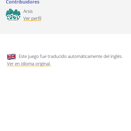
privacidad.
Actualización de esta política de
Contribuidores
privacidad
Arsis
Última actualización: 17/01/2020
Ver perfil
Este juego fue traducido automáticamente del inglés.
Ver en idioma original.
Guardar preferencias