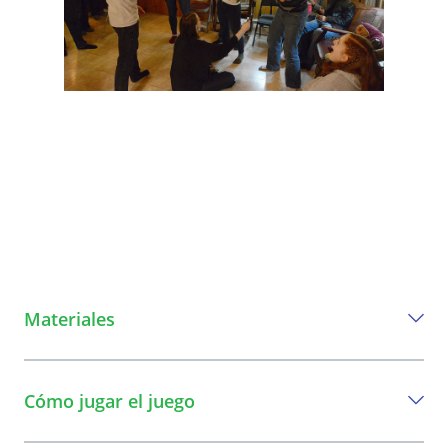
Materiales
Todo lo que necesita para jugar este
juego.
Cómo jugar el juego
Papeles pequeños