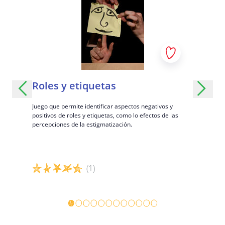
res:
Roles y etiquetas
Histor
Juego que permite identificar aspectos negativos y
Un juego pa
positivos de roles y etiquetas, como lo efectos de las
las relacio
mágica
percepciones de la estigmatización.
(1)
Detalles del juego
Detalles 