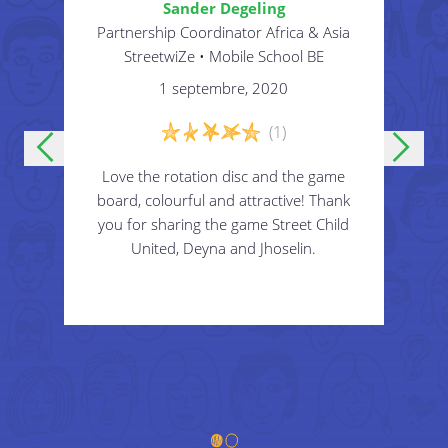
Sander Degeling
cer
Partnership Coordinator Africa & Asia
Co
E
StreetwiZe • Mobile School BE
1 septembre, 2020
(1)
It is
Love the rotation disc and the game
Than
he
board, colourful and attractive! Thank
e
On a round piece of paper, separate the circle in 10
 kids
you for sharing the game Street Child
mate
parts and number them.
ential
United, Deyna and Jhoselin.
will 
You can also colour them.
nding
to a
en to
on t
needs
adap
Étape 2
2
Make the Plane Table