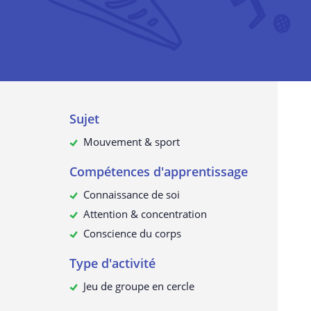
confidentialité
La collecte de données à caractè
personnel
À quelles fins utilisons-nous vos
données ?
Vos données à caractère personn
sont-elles transmises à des tiers ?
Sujet
Comment pouvez-vous demander
données à caractère personnel et
Mouvement & sport
consulter ou les supprimer ?
Compétences d'apprentissage
Mise à jour de cette déclaration 
confidentialité
Connaissance de soi
Attention & concentration
Conscience du corps
Type d'activité
Jeu de groupe en cercle