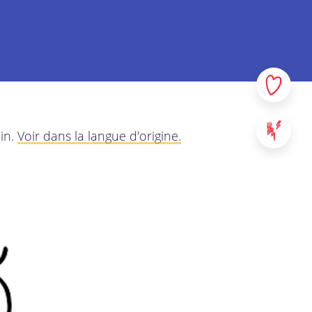
données à caractère personnel
us voulons, par le biais de
quer dans la plus grande
ns auprès de vous, à quelles
rez attentivement cette
os questions ou remarques.
in.
Voir dans la langue d'origine.
à tous les services de
 sites web, applications et
s au contenu de StreetSmart
us entrez en contact, tels que
a responsabilité de