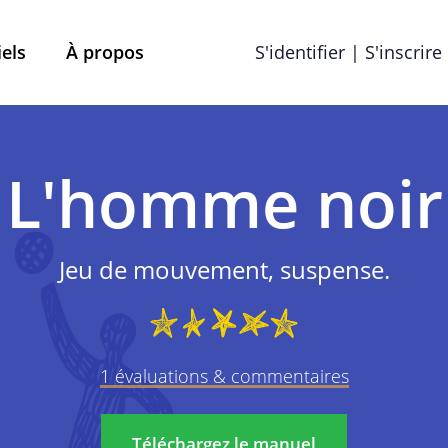
iels
À propos
S'identifier | S'inscrire
Termes et conditions
Préférences en matière de
L'homme noir
que de confiden
Jeu de mouvement, suspense.
Mobile School vzw, ayant son siège social à Brabançon
ns, remarques ou plaintes éventuelles, vous pouvez les 
info@street-smart.be
.
1 évaluations & commentaires
À propos de cette politique d
Téléchargez le manuel