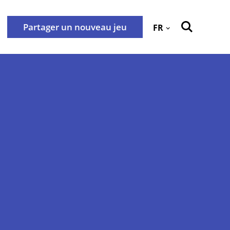
Partager un nouveau jeu
FR
Retour
 cookies
Contactez-nous
tialité
nestraat 25, 3000 Leuven -
adresser à l’adresse e-mail
e confidentialité