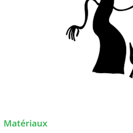
StreetSmart Play, ayant son siège social à B
Leuven Belgique. En cas de questions, remar
vous pouvez les adresser à l’adresse e-mail
Il est possible que nous soyons amenés à mod
certains moments. Les conditions adaptées
clairement possible et prendront effet dès 
communication. En cas de modifications imp
informerons personnellement du mieux possib
demanderons à nouveau votre consentemen
La collecte de données à car
Pourquoi collectons-nous vos données 
Matériaux
Nous collectons vos données à caractère per