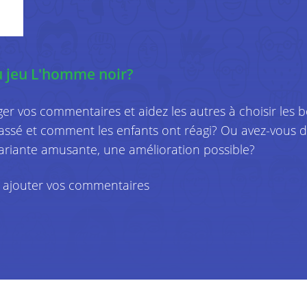
spécifiquement pertinent, et nous recevons p
manière dont nos services sont utilisés. Nou
cookies et technologies apparentées. Vous t
u jeu L'homme noir?
à ce sujet dans notre politique relative aux co
Concrètement, nous enregistrons les donnée
ger vos commentaires et aidez les autres à choisir les 
assé et comment les enfants ont réagi? Ou avez-vous de
Nom, prénom et sexe
variante amusante, une amélioration possible?
Afin de pouvoir personnaliser nos p
nous souhaitons utiliser vos données
ajouter vos commentaires
Celles-ci sont évidemment nécessaire
votre commande.
Adresse et domicile
Nous vous transmettons personnellem
ou nous vous les envoyons par e-mai
également certaines informations à l’
Numéro de téléphone
Il se peut que nous devions vous cont