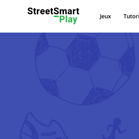
Jeux
Tutor
Politique de confidentialité
Politi
Ce site web est géré par 
Belgium. En cas de questio
À propos de cette politique de