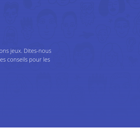
lus d’informations sur la
s utilisons également des
rouverez plus d’informations
okies. (link)
s suivantes:
bons jeux. Dites-nous
s conseils pour les
rochaines communications,
 à caractère personnel.
s pour pouvoir enregistrer
ent la plupart de nos devis
l. Mais nous envoyons
adresse de votre domicile.
acter au sujet de votre