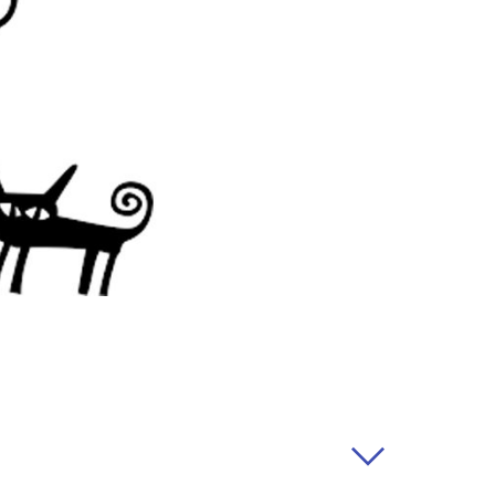
rabançonnestraat 25, 3000
ques ou plaintes éventuelles,
 susmentionnée.
ifier notre politique à
 seront communiquées le plus
le moment de leur
ortantes, nous vous
le et, le cas échéant, nous
t.
actère personnel
à caractère personnel ?
sonnel afin de pouvoir