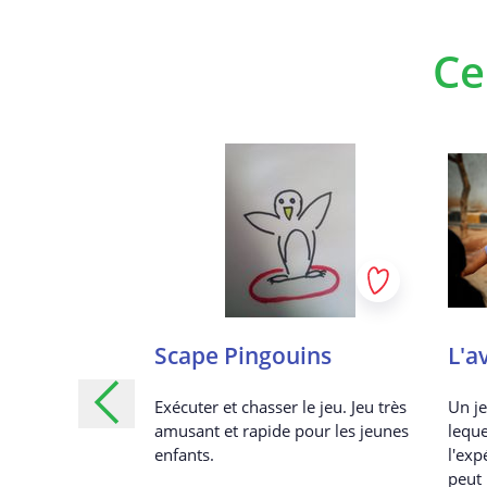
Ce
imaux:
Scape Pingouins
L'a
itez !
Exécuter et chasser le jeu. Jeu très
Un j
amusant et rapide pour les jeunes
leque
tures de yoga
enfants.
l'ex
maux pour aider
peut 