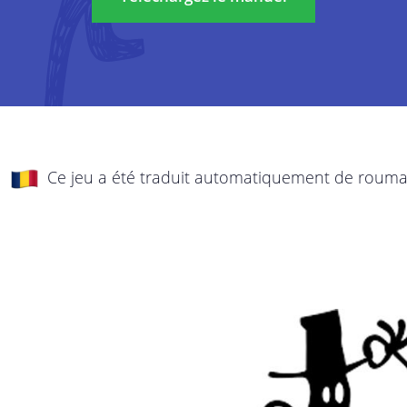
La protection de votre vie privée et de vos 
re
est importante à nos yeux. C’est pourquoi no
cette politique de confidentialité, vous expli
transparence les données que nous recueillo
el
fins, et ce que nous voulons en faire. Parcou
politique et n’hésitez pas à nous adresser v
 vos
Ce jeu a été traduit automatiquement de rouma
 les
Cette politique de confidentialité s’applique 
StreetSmart Play:
de
Les services en ligne de StreetSmart Play :
services internet qui vous donnent accè
Play ;
Tous les autres services avec lesquels vo
les concours, actions SMS, événements…
Cette politique de confidentialité relève de l