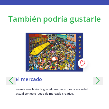
También podría gustarle
El mercado
Situac
Inventa una historia grupal creativa sobre la sociedad
Reflexione 
actual con este juego de mercado creativo.
situaciones
er las
las razones