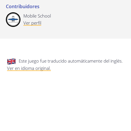
privacidad.
Actualización de esta política de
Contribuidores
privacidad
Última actualización: 17/01/2020
Mobile School
Ver perfil
Este juego fue traducido automáticamente del inglés.
Ver en idioma original.
Guardar preferencias