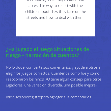
accessible way to reflect with the
children about risks they face on the
streets and how to deal with them.
¿Ha jugado el juego Situaciones de
riesgo • narración de cuentos?
No lo dude, comparta sus comentarios y ayude a otros a
elegir los juegos correctos. Cuéntenos cómo fue y cómo
reaccionaron los niños, ¿O tiene algún consejo para otros
jugadores, una variación divertida, una posible mejora?
Inicie sesión
o
registro
para agregar sus comentarios