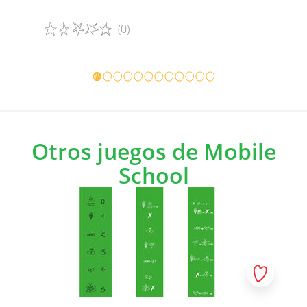
(0)
Detalles del juego
Detalles 
Otros juegos de Mobile
School