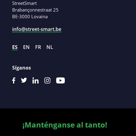
StreetSmart
Brabançonnestraat 25
BE-3000 Lovaina
info@street-smart.be
ES
EN
FR
NL
Síganos
¡Manténganse al tanto!