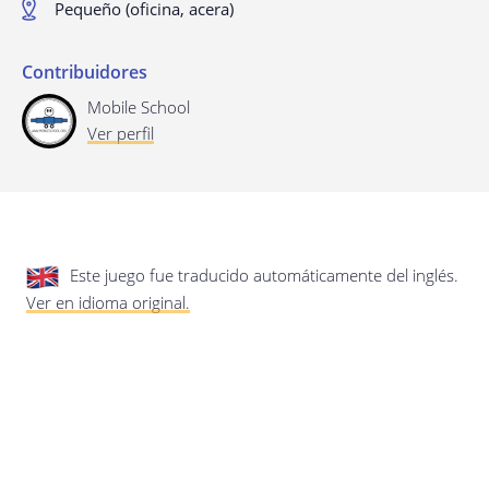
privacidad.
Actualización de esta política de
Pequeño (oficina, acera)
privacidad
Última actualización: 17/01/2020
Contribuidores
Mobile School
Ver perfil
Este juego fue traducido automáticamente del inglés.
Guardar preferencias
Ver en idioma original.