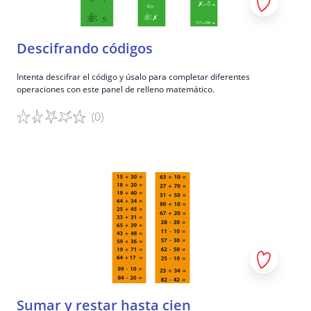
9
Después de cada miniaventura, los grupos
debaten cómo los rasgos y las acciones de sus
Descifrando códigos
personajes ayudaron (o no) en la situación.
Reflexionen sobre la importancia de cada parte
Intenta descifrar el código y úsalo para completar diferentes
operaciones con este panel de relleno matemático.
del cerebro y cómo pueden apoyarse
mutuamente. Opcionalmente, cambien de roles
(0)
después de cada miniaventura.
Detalles del juego
Sumar y restar hasta cien