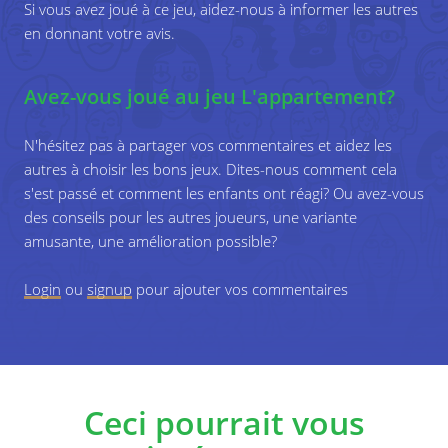
Variations
2
Si vous avez joué à ce jeu, aidez-nous à informer les autres
Interrogez maintenant les joueurs sur leur
en donnant votre avis.
propre vie et leur situation familiale. Questions
Les joueurs complètent les appartements en dessinant
suggérées :
ce qu'ils pensent pouvoir se passer.
Avez-vous joué au jeu L'appartement?
Les joueurs jouent une des situations des
Avez-vous des frères ou sœurs? Quel âge
appartements. Les autres devinent quelle situation est
ont-ils? Prenez-vous soin d'eux? Sont-ils
représentée.
N'hésitez pas à partager vos commentaires et aidez les
importants pour vous ?
autres à choisir les bons jeux. Dites-nous comment cela
Objectifs d'apprentissage spécifiques
s'est passé et comment les enfants ont réagi? Ou avez-vous
Quelle est selon vous la situation familiale
des conseils pour les autres joueurs, une variante
idéale ?
Réfléchissez à des questions telles que la maltraitance des
amusante, une amélioration possible?
enfants, le fossé entre riches et pauvres, la solitude, la
Vous rêvez aussi d'une vie de famille ? Si
violence domestique, prendre soin de soi, les
oui, comment aimeriez-vous que ce soit ?
Login
ou
signup
pour ajouter vos commentaires
responsabilités, …
Ceci pourrait vous