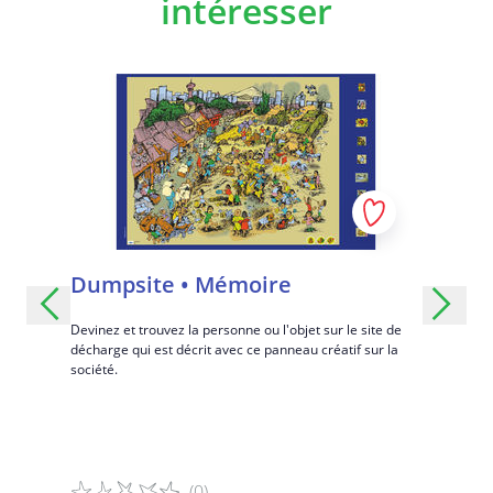
intéresser
Dumpsite • Mémoire
Situat
férents
Devinez et trouvez la personne ou l'objet sur le site de
Interprétez
es.
décharge qui est décrit avec ce panneau créatif sur la
négative et
société.
(0)