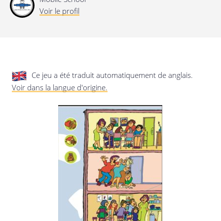
privée.
Mise à jour de cette déclaration de
Voir le profil
confidentialité
Dernière mise à jour: 24/08/2019
Ce jeu a été traduit automatiquement de anglais.
Voir dans la langue d'origine.
Enregistrer les préférences