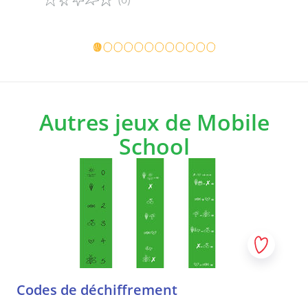
Détails du jeu
Détails d
Autres jeux de Mobile
School
Codes de déchiffrement