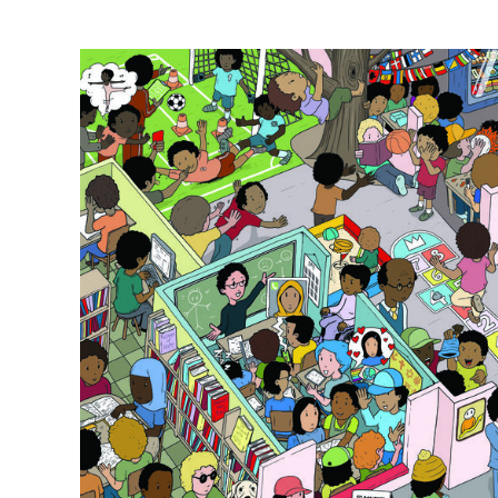
StreetSmart Play, ayant son siège social à B
Leuven Belgique. En cas de questions, remar
vous pouvez les adresser à l’adresse e-mail
Il est possible que nous soyons amenés à mod
certains moments. Les conditions adaptées
clairement possible et prendront effet dès 
communication. En cas de modifications imp
informerons personnellement du mieux possib
demanderons à nouveau votre consentemen
La collecte de données à car
Pourquoi collectons-nous vos données 
Nous collectons vos données à caractère per