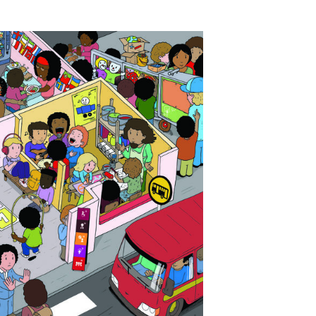
rabançonnestraat 25, 3000
ques ou plaintes éventuelles,
 susmentionnée.
ifier notre politique à
 seront communiquées le plus
le moment de leur
ortantes, nous vous
le et, le cas échéant, nous
t.
actère personnel
à caractère personnel ?
sonnel afin de pouvoir