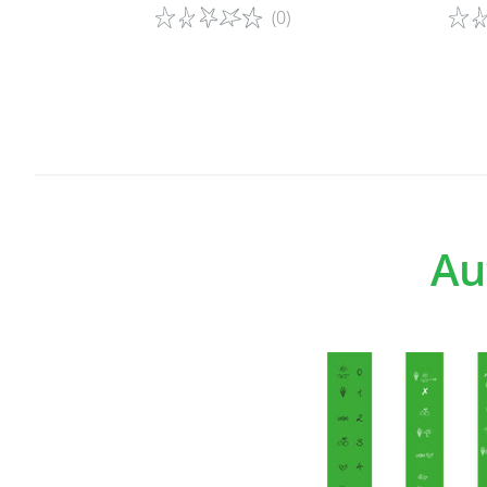
(0)
Détails du jeu
Détai
Au