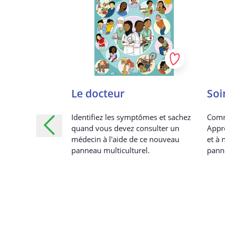
dissants,
Le docteur
Soi
ssants :
Identifiez les symptômes et sachez
Comm
roit au
quand vous devez consulter un
Appre
ent
médecin à l'aide de ce nouveau
et à 
panneau multiculturel.
pann
ur les différents
iés au droit au
 explorant