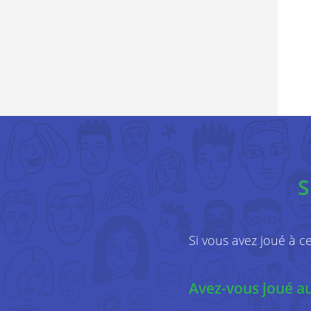
S
Si vous avez joué à c
Avez-vous joué au 