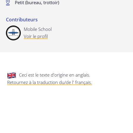
Petit (bureau, trottoir)
privée.
Mise à jour de cette déclaration de
confidentialité
Contributeurs
Dernière mise à jour: 24/08/2019
Mobile School
Voir le profil
Ceci est le texte d'origine en anglais.
Retournez à la traduction du/de l' français.
Enregistrer les préférences