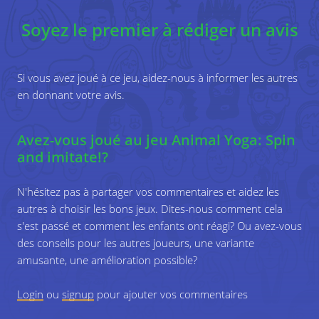
how they perform each pose, as they can hurt themselves
Soyez le premier à rédiger un avis
in cases of exaggeration or excessive effort. Ideally, a soft
4
Spin the bottle or roll the dice and imitate the
ground is preferable, but it is not a prerequisite to perform
animal pose it points to. You can do this as a
the activity.
group or individually.
Si vous avez joué à ce jeu, aidez-nous à informer les autres
en donnant votre avis.
If you want to level up the difficulty of the game, you can
use the other circles of the poster (see variations).
5
Spin the bottle or roll the dice again and imitate
the next pose.
Avez-vous joué au jeu Animal Yoga: Spin
The following game can also be played with this educational
and imitate!?
poster:
6
The game ends when all poses have been
N'hésitez pas à partager vos commentaires et aidez les
Animal Yoga: Animal Yoga for All
imitated.
autres à choisir les bons jeux. Dites-nous comment cela
s'est passé et comment les enfants ont réagi? Ou avez-vous
This educational poster is part of the ‘
Facing trauma - A
des conseils pour les autres joueurs, une variante
toolkit on trauma-informed support for children and youth
amusante, une amélioration possible?
’. This toolkit is a cooperation between StreetSmart, Minor-
Ndako, Save the Children Romania & SolidarityNow,
Login
ou
signup
pour ajouter vos commentaires
cofinanced by the European Union. It provides simple tools
to explore important topics like trauma, stress, self-care