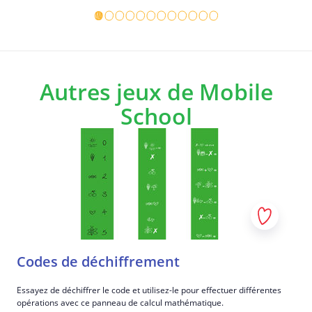
Détails du jeu
Détails d
Looking for more ways to use this panel? Discover the alternative
game variation here:
Autres jeux de Mobile
Animal Yoga: Animal Yoga for All - StreetSmart Wheels -
StreetSmart Play
School
Objectifs d'apprentissage spécifiques
Learn different yoga poses.
Codes de déchiffrement
Essayez de déchiffrer le code et utilisez-le pour effectuer différentes
opérations avec ce panneau de calcul mathématique.