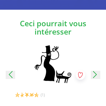
and emotions in a way that’s easy to use with different
target groups.
Variations
Ceci pourrait vous
intéresser
On the border of the poster, you can find a breathing
exercise that corresponds with the yoga poses. You
can use the balloons to guide the inhaling and exhaling
of breath. Begin from the bottom left and indicate the
balloons with your finger in a clockwise direction,
modelling how the players should breathe (deep and
slow inhale - hold the breath - slow exhale - hold -
repeat). For each step, you can count four balloons (4
for inhaling - 4 to hold - 4 for exhaling – 4 to hold).
If you would like to level up further, you can play with
repetitions. Spin the bottle a second time and look at
the number of dots shown in the coloured circle (you
could also roll one die to determine the number of
repetitions). Then, starting from a standing position
with the hands on the side of the body, the players
(1)
repeat the position, finishing by returning to the
starting position and repeating as many times as
indicated by the dots.