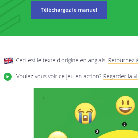
La protection de votre vie privée et de vos 
Téléchargez le manuel
re
est importante à nos yeux. C’est pourquoi no
cette politique de confidentialité, vous expli
transparence les données que nous recueillo
el
fins, et ce que nous voulons en faire. Parcou
politique et n’hésitez pas à nous adresser v
 vos
Ceci est le texte d'origine en anglais.
Retournez à 
 les
Cette politique de confidentialité s’applique 
Voulez-vous voir ce jeu en action?
Regarder la v
StreetSmart Play:
de
Les services en ligne de StreetSmart Play :
services internet qui vous donnent accè
Play ;
Tous les autres services avec lesquels vo
les concours, actions SMS, événements…
Cette politique de confidentialité relève de l