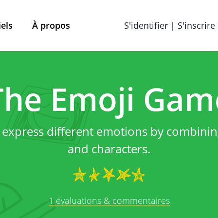
iels
À propos
S'identifier | S'inscrire
Termes et conditions
Préférences en matière de
The Emoji Gam
que de confiden
d express different emotions by combinin
and characters.
Mobile School vzw, ayant son siège social à Brabançon
ns, remarques ou plaintes éventuelles, vous pouvez les 
info@street-smart.be
.
1 évaluations & commentaires
À propos de cette politique d