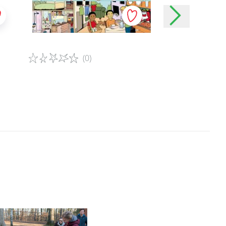
 via votre compte d’un média
artage avec nous vos données
e base telles que votre nom,
t sexe, mais aussi de
(0)
(0
les réseaux sociaux. Vous
vos données à caractère
Détails du jeu
Détails du jeu
l concerné.
nel d’enfants
mineurs lorsqu’ils ont
st la raison pour laquelle
 parents après la création
et dans un environnement en
e mineurs.