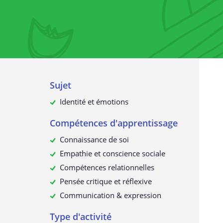
confidentialité
La collecte de données à caractè
personnel
À quelles fins utilisons-nous vos
données ?
Vos données à caractère personn
sont-elles transmises à des tiers ?
Sujet
Comment pouvez-vous demander
données à caractère personnel et
Identité et émotions
consulter ou les supprimer ?
Compétences d'apprentissage
Mise à jour de cette déclaration 
confidentialité
Connaissance de soi
Empathie et conscience sociale
Compétences relationnelles
Pensée critique et réflexive
Communication & expression
Type d'activité