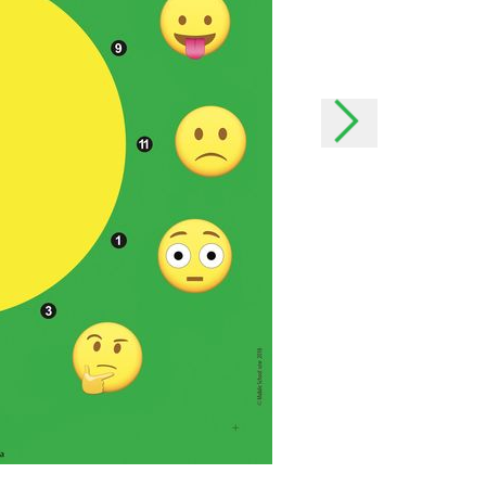
rabançonnestraat 25, 3000
ques ou plaintes éventuelles,
 susmentionnée.
ifier notre politique à
 seront communiquées le plus
le moment de leur
ortantes, nous vous
le et, le cas échéant, nous
t.
actère personnel
à caractère personnel ?
sonnel afin de pouvoir