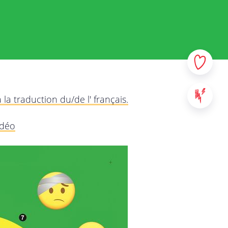
données à caractère personnel
us voulons, par le biais de
quer dans la plus grande
ns auprès de vous, à quelles
rez attentivement cette
os questions ou remarques.
la traduction du/de l' français.
à tous les services de
idéo
 sites web, applications et
s au contenu de StreetSmart
us entrez en contact, tels que
a responsabilité de