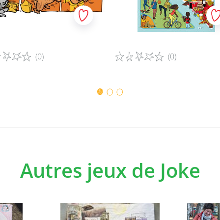
Lorsque vous vous connectez à nos services
social, vous consentez à ce que ce média p
à caractère personnel. Il s’agit de données d
adresse e-mail, date de naissance, domicile e
(0)
(0)
données relatives à votre comportement sur 
pouvez gérer les possibilités de partage de 
ls du jeu
Détails du jeu
personnel via les paramètres du média socia
Données à caractère person
Nous collectons uniquement les données de 
obtenu le consentement de leurs parents. C’e
Autres jeux de Joke
nous envoyons un e-mail de confirmation aux
d’un profil. Ce n’est que dans ce contexte 
ligne sûr que nous collectons les données d