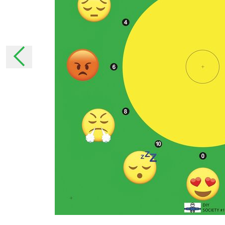
StreetSmart Play, ayant son siège social à B
Leuven Belgique. En cas de questions, remar
vous pouvez les adresser à l’adresse e-mail
Il est possible que nous soyons amenés à mod
certains moments. Les conditions adaptées
clairement possible et prendront effet dès 
communication. En cas de modifications imp
informerons personnellement du mieux possib
demanderons à nouveau votre consentemen
La collecte de données à car
Pourquoi collectons-nous vos données 
Nous collectons vos données à caractère per