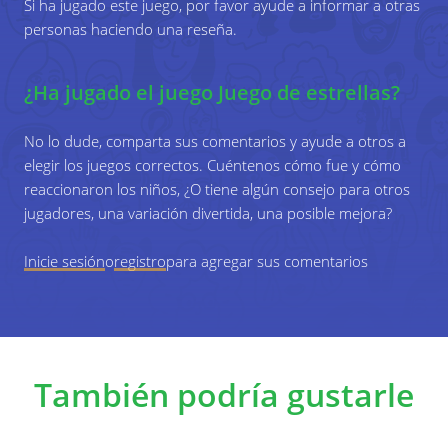
Si ha jugado este juego, por favor ayude a informar a otras
Spiderman,Hombre araña). Si los miembros de
personas haciendo una reseña.
Dibujo
su equipo pueden adivinar la respuesta
correcta, el equipo obtiene un punto.
Juego de rol
¿Ha jugado el juego Juego de estrellas?
Describir
Dar la primera letra
5
El juego termina cuando un equipo ha
No lo dude, comparta sus comentarios y ayude a otros a
completado las cuatro tareas por lo menos una
Variaciones
elegir los juegos correctos. Cuéntenos cómo fue y cómo
vez.
reaccionaron los niños, ¿O tiene algún consejo para otros
Hay muchas formas diferentes de finalizar el juego.
jugadores, una variación divertida, una posible mejora?
Puedes jugar el juego hasta que todas las diferentes
categorías estén cubiertas, o hasta que todas las
tareas hayan sido cubiertas (por un equipo).
Inicie sesión
o
registro
para agregar sus comentarios
Combina el juego con el panel de características
SOCIETY B5b para iniciar una discusión sobre las
diferentes características de tus modelos a seguir.
Objetivos de aprendizaje específicos
También podría gustarle
Reflexiona sobre los aspectos positivos y negativos de los
influencers de todo el día.