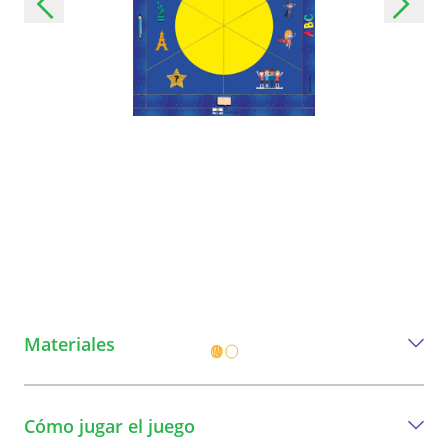
Materiales
Todo lo que necesita para jugar este
juego.
Cómo jugar el juego