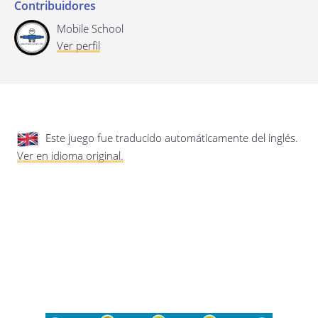
privacidad.
Actualización de esta política de
Contribuidores
privacidad
Mobile School
Última actualización: 17/01/2020
Ver perfil
Este juego fue traducido automáticamente del inglés.
Ver en idioma original.
Guardar preferencias