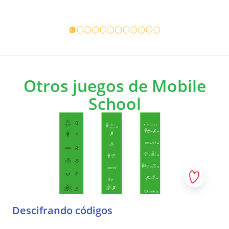
Detalles del juego
Detalles 
Otros juegos de Mobile
School
Descifrando códigos