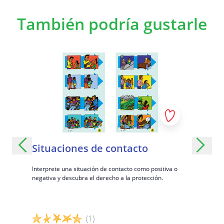
Objetivos de aprendizaje específicos
También podría gustarle
Reconocer los aspectos positivos así como las
violaciones de los derechos del niño.
Ser capaz de reconocer y distinguir entre los
diferentes derechos del niño.
o:
Situaciones de contacto
El cicl
Interprete una situación de contacto como positiva o
¿Cómo lidi
negativa y descubra el derecho a la protección.
po y discute
ásicos
(1)