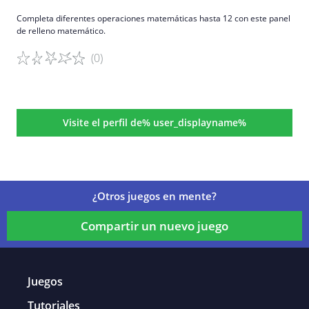
Completa diferentes operaciones matemáticas hasta 12 con este panel
de relleno matemático.
(0)
Detalles del juego
Visite el perfil de% user_displayname%
¿Otros juegos en mente?
Compartir un nuevo juego
Juegos
Tutoriales