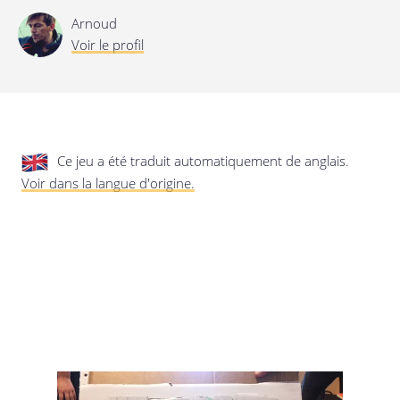
privée.
Mise à jour de cette déclaration de
Arnoud
confidentialité
Voir le profil
Dernière mise à jour: 24/08/2019
Ce jeu a été traduit automatiquement de anglais.
Voir dans la langue d'origine.
Enregistrer les préférences