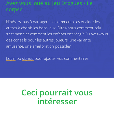
Avez-vous joué au jeu Drogues • Le
Quelles sont les conséquences possibles
corps?
de la consommation de drogues sur votre
corps ?
N'hésitez pas à partager vos commentaires et aidez les
Que ressentez-vous lorsque vous
autres à choisir les bons jeux. Dites-nous comment cela
consommez de la drogue ?
s'est passé et comment les enfants ont réagi? Ou avez-vous
des conseils pour les autres joueurs, une variante
Avez-vous des plaintes physiques liées à la
amusante, une amélioration possible?
consommation de drogues ?
Login
ou
signup
pour ajouter vos commentaires
Ceci pourrait vous
intéresser