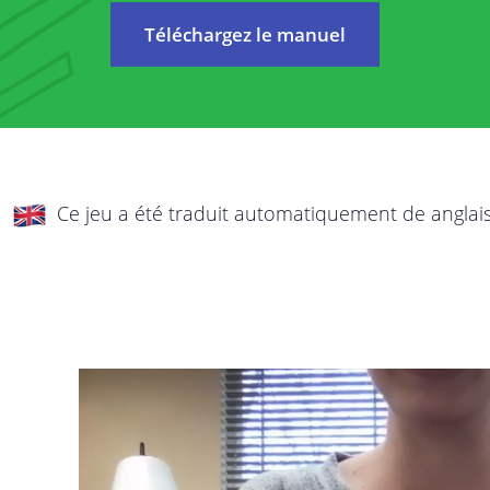
La protection de votre vie privée et de vos 
Téléchargez le manuel
re
est importante à nos yeux. C’est pourquoi no
cette politique de confidentialité, vous expli
transparence les données que nous recueillo
el
fins, et ce que nous voulons en faire. Parcou
politique et n’hésitez pas à nous adresser v
 vos
Ce jeu a été traduit automatiquement de anglai
 les
Cette politique de confidentialité s’applique 
StreetSmart Play:
de
Les services en ligne de StreetSmart Play :
services internet qui vous donnent accè
Play ;
Tous les autres services avec lesquels vo
les concours, actions SMS, événements…
Cette politique de confidentialité relève de l