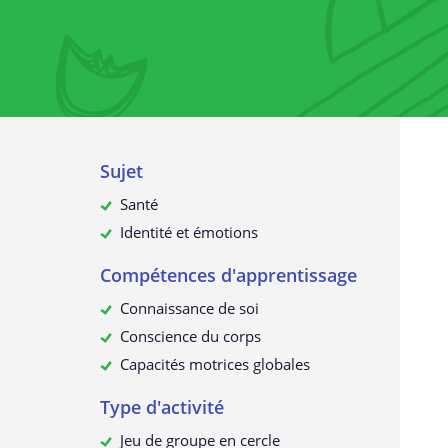
confidentialité
La collecte de données à caractè
personnel
À quelles fins utilisons-nous vos
données ?
Vos données à caractère personn
sont-elles transmises à des tiers ?
Sujet
Comment pouvez-vous demander
données à caractère personnel et
Santé
consulter ou les supprimer ?
Identité et émotions
Mise à jour de cette déclaration 
confidentialité
Compétences d'apprentissage
Connaissance de soi
Conscience du corps
Capacités motrices globales
Type d'activité
Jeu de groupe en cercle