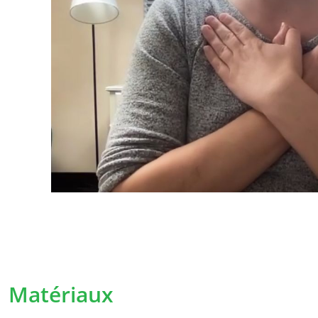
StreetSmart Play, ayant son siège social à B
Leuven Belgique. En cas de questions, remar
vous pouvez les adresser à l’adresse e-mail
Il est possible que nous soyons amenés à mod
certains moments. Les conditions adaptées
clairement possible et prendront effet dès 
communication. En cas de modifications imp
informerons personnellement du mieux possib
demanderons à nouveau votre consentemen
La collecte de données à car
Pourquoi collectons-nous vos données 
Matériaux
Nous collectons vos données à caractère per