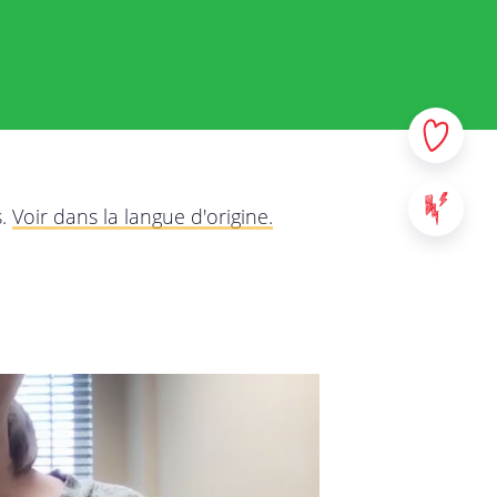
données à caractère personnel
us voulons, par le biais de
quer dans la plus grande
ns auprès de vous, à quelles
rez attentivement cette
os questions ou remarques.
s.
Voir dans la langue d'origine.
à tous les services de
 sites web, applications et
s au contenu de StreetSmart
us entrez en contact, tels que
a responsabilité de