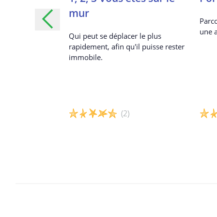
itez !
mur
Parco
une a
tures de yoga
Qui peut se déplacer le plus
maux pour aider
rapidement, afin qu'il puisse rester
tendre, à se
immobile.
orps.
(2)
Détails du jeu
Détai