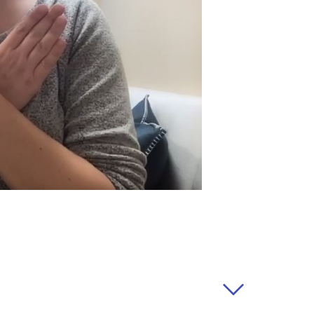
rabançonnestraat 25, 3000
ques ou plaintes éventuelles,
 susmentionnée.
ifier notre politique à
 seront communiquées le plus
le moment de leur
ortantes, nous vous
le et, le cas échéant, nous
t.
actère personnel
à caractère personnel ?
sonnel afin de pouvoir