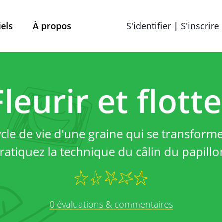
iels
À propos
S'identifier | S'inscrire
Termes et conditions
Préférences en matière de
Fleurir et flotte
que de confiden
ycle de vie d'une graine qui se transforme
ratiquez la technique du câlin du papillo
Mobile School vzw, ayant son siège social à Brabançon
ns, remarques ou plaintes éventuelles, vous pouvez les 
info@street-smart.be
.
0 évaluations & commentaires
À propos de cette politique d