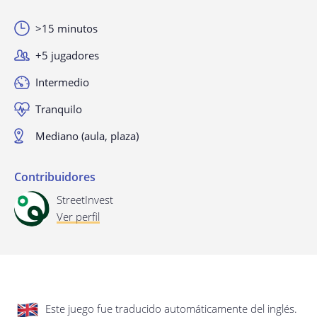
privacidad.
Actualización de esta política de
privacidad
>15 minutos
Última actualización: 17/01/2020
+5 jugadores
Intermedio
Tranquilo
Mediano (aula, plaza)
Contribuidores
Guardar preferencias
StreetInvest
Ver perfil
Este juego fue traducido automáticamente del inglés.