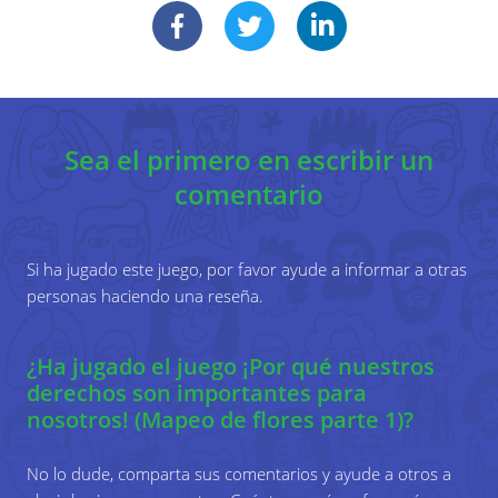
a los jóvenes a elegir uno de los tres temas de
derechos en los que se centrará: identidad,
violencia o educación. Asegúrese de que el
grupo tenga claro el significado del tema que
están explorando antes de comenzar.
Sea el primero en escribir un
comentario
2
Entregue a los participantes papel de rotafolio
y bolígrafos: pueden trabajar juntos como un
grupo o hacer su propio trabajo individual.
Si ha jugado este juego, por favor ayude a informar a otras
Pídales que dibujen una flor, incluidas sus
personas haciendo una reseña.
raíces (vea el diagrama) en el papel. En el
centro de la flor deben escribir su nombre /
nombres. En las raíces de la flor deben escribir
¿Ha jugado el juego ¡Por qué nuestros
el tema / tema correcto que están viendo.
derechos son importantes para
nosotros! (Mapeo de flores parte 1)?
3
Explique que en esta sesión estamos
No lo dude, comparta sus comentarios y ayude a otros a
pensando por qué este derecho es importante