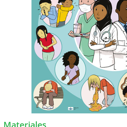
Podemos ajustar nuestra política en ciert
los términos modificados lo más claramente 
desde el momento en que se hayan anuncia
importantes, le informaremos personalmente 
es necesario, le pediremos nuevamente su p
Recopilación de datos 
¿Por qué recopilamos sus dat
Recopilamos sus datos personales para pode
usuarios servicios aún mejores.
Con algunos datos personales, conocemos me
Materiales
podemos asegurarnos de adaptar nuestros se