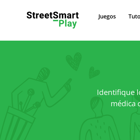
Juegos
Tuto
Política de Privacidad
Pol
Identifique 
Este sitio web es admini
médica c
Leuven, Belgica. Para todas 
Sobre esta política de privacidad