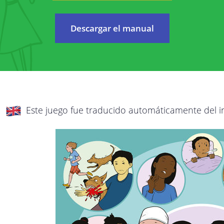
Nos preocupamos por proteger su privacidad
esta política de privacidad, explicaremos d
Descargar el manual
irán a
posible qué datos recopilamos de usted, po
estos datos. Lea esta política detenidament
con cualquier pregunta o comentario.
Esta política de privacidad se aplica a todos 
Este juego fue traducido automáticamente del i
StreetSmart Play:
Los servicios en línea de StreetSmart Play
servicios de Internet que le dan acceso 
Play.
Esta política de privacidad es responsabilid
domicilio social en Brabançonnestraat 25, 30
cualquier pregunta, comentario o queja, con
dirección de correo electrónico arriba indica