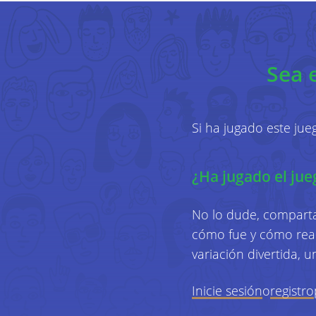
Sea 
Si ha jugado este ju
¿Ha jugado el jue
No lo dude, comparta
cómo fue y cómo reac
variación divertida, 
Inicie sesión
o
registro