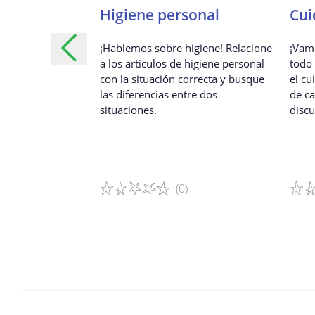
Monetarias
Higiene personal
Cui
mación sobre los
¡Hablemos sobre higiene! Relacione
¡Vam
amentales de la
a los artículos de higiene personal
todo
a con el cartel
con la situación correcta y busque
el cu
ones Monetarias.
las diferencias entre dos
de ca
situaciones.
discu
(0)
Detalles del juego
Detal