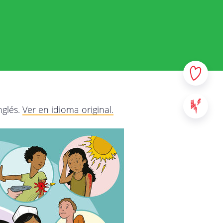
 y sus datos personales. En
e la manera más transparente
r qué y qué haremos con
e y no dude en contactarnos
los servicios provistos en
nglés.
Ver en idioma original.
: sitios web, aplicaciones y
al contenido de StreetSmart
ad de Mobile School vzw, con
00 Leuven - Bélgica. Para
táctenos a través de la
da.