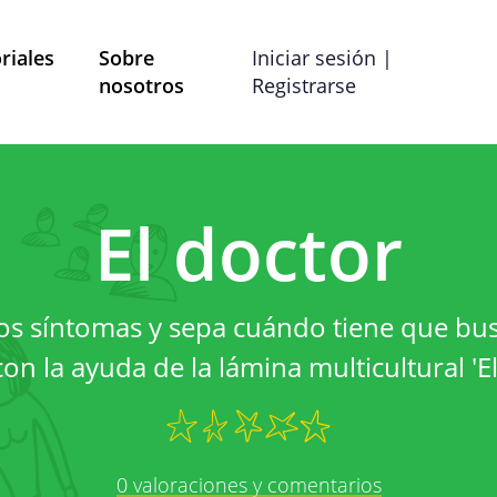
riales
Sobre
Iniciar sesión |
nosotros
Registrarse
Términos y Condiciones
Preferencias de co
El doctor
ítica de Privac
los síntomas y sepa cuándo tiene que bu
strado por Mobile School vzw con domicilio social en B
on la ayuda de la lámina multicultural 'El
las preguntas, comentarios o quejas, puede comunicars
dirección de correo electrónico info@mobileschool.org
Sobre esta política de 
0 valoraciones y comentarios