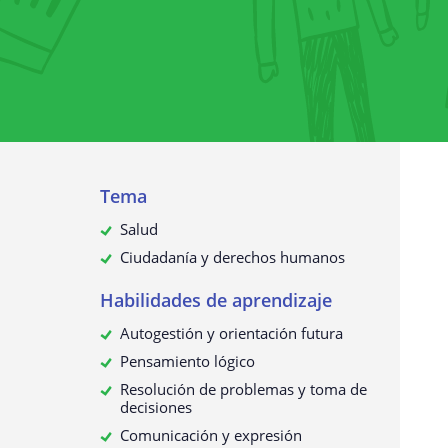
Recopilación de datos personales
¿Para qué utilizamos sus datos?
¿Sus datos personales se transmit
terceros?
¿Cómo solicitar, ver, rectificar o
eliminar sus datos personales?
Actualización de esta política de
Tema
privacidad
Salud
Ciudadanía y derechos humanos
Habilidades de aprendizaje
Autogestión y orientación futura
Pensamiento lógico
Resolución de problemas y toma de
decisiones
Comunicación y expresión