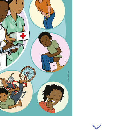
os momentos. Comunicaremos
posible; entrarán en vigencia
do. En caso de cambios
tanto como sea posible y, si
ermiso.
personales
os personales?
r ofrecer a nuestros
jor a nuestros usuarios y
rvicios lo más posible a sus