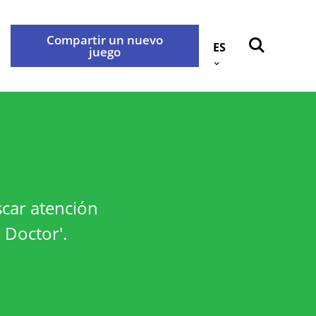
Compartir un nuevo
ES
juego
Atrás
okies
Contáctenos
idad
scar atención
rabançonnestraat 25, 3000
 Doctor'.
e con nosotros a través de la
.
privacidad