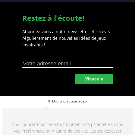
Restez à l'écoute!
Abonnez-vous à notre newsletter et recevez
régulièrement de nouvelles idées de jeux
inspirants !
S'inscrire
© Droits d'auteur 2026
Politique de confidentialité
Préférences en matière de cookies
Vous pouvez modifier à tout moment ces paramètres dans
Termes et conditions
vos
Préférences en matière de cookies
. Consultez aussi