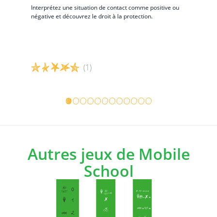
Interprétez une situation de contact comme positive ou
Apprenez à 
négative et découvrez le droit à la protection.
discutant d
z 9 étapes
’entreprise
(1)
Détails du jeu
Détails d
Autres jeux de Mobile
School