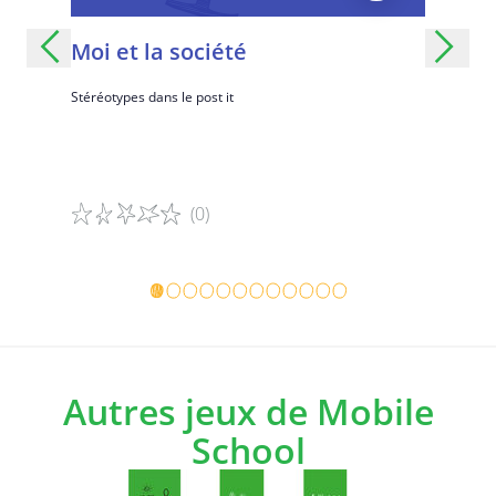
Moi et la société
Le lab
oits
Stéréotypes dans le post it
Entraînez v
apprenez tou
ts de
d'apprendr
se de
(0)
Détails du jeu
Détails d
Autres jeux de Mobile
School