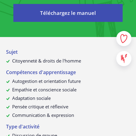
prendront effet dès le moment de leur communication. En
média social concerné.
cas de modifications importantes, nous vous informerons
À propos de cette politique de
Téléchargez le manuel
confidentialité
personnellement du mieux possible et, le cas échéant, nous
Données à caractère personnel d’enfants
demanderons à nouveau votre consentement.
Nous collectons uniquement les données de mineurs
lorsqu’ils ont obtenu le consentement de leurs parents. C’est
la raison pour laquelle nous envoyons un e-mail de
Sujet
confirmation aux parents après la création d’un profil. Ce
Citoyenneté & droits de l'homme
n’est que dans ce contexte et dans un environnement en
La collecte de données à caractère
Compétences d'apprentissage
personnel
ligne sûr que nous collectons les données de mineurs.
Pour pouvoir vous proposer nos services de manière
qualitative.
Autogestion et orientation future
Empathie et conscience sociale
Pour pouvoir vous proposer un contenu et des
publicités personnalisés.
Adaptation sociale
Pour pouvoir vous identifier en tant qu’utilisateur
Pensée critique et réflexive
enregistré.
À quelles fins utilisons-nous vos
Communication & expression
Pour pouvoir analyser et améliorer nos services.
données ?
Type d'activité
Pour pouvoir vous tenir au courant de notre offre.
Nous ne revendrons pas sans raisons vos données à des
Discussion de groupe