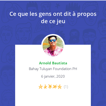
Ce que les gens ont dit à propos
3
Ask the group to work together to look at both
sets of statements and match the responsibility
de ce jeu
to the right.
4
Once the group is agreed, invite participants to
share any experiences of when they have
demonstrated certain responsibilities in certain
situations.
Arnold Bautista
Bahay Tuluyan Foundation PH
5
Explain through discussion the importance of
6 janvier, 2020
being able to express their views with other
people in a constructive way. This is particularly
(1)
important so that they have their voice heard
(supported by advocates) and for people to
listen to their views, and for them to be taken
seriously in decisions that affect their lives.