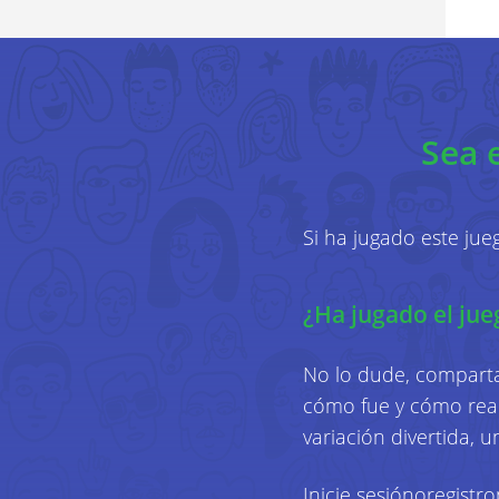
Sea 
Si ha jugado este ju
¿Ha jugado el ju
No lo dude, comparta
cómo fue y cómo reac
variación divertida, 
Inicie sesión
o
registro