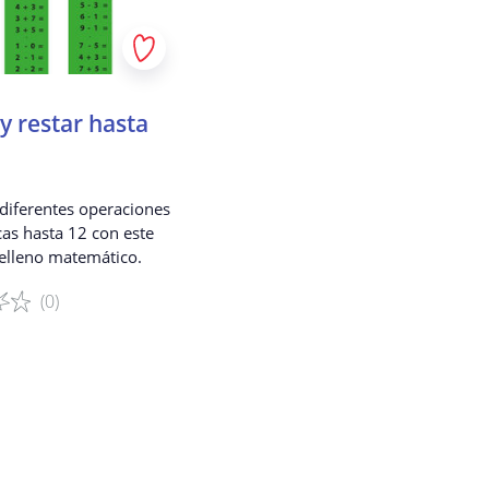
el permiso de sus padres.
o de confirmación a los
 Recopilamos los datos de
no en línea seguro.
y restar hasta
sus datos?
diferentes operaciones
as hasta 12 con este
dad.
relleno matemático.
sonalizados.
(0)
gistrado.
.
el juego
que ofrecemos.
mitirán a terceros?