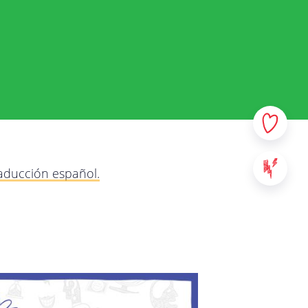
 y sus datos personales. En
e la manera más transparente
r qué y qué haremos con
e y no dude en contactarnos
los servicios provistos en
raducción español.
: sitios web, aplicaciones y
al contenido de StreetSmart
ad de Mobile School vzw, con
00 Leuven - Bélgica. Para
táctenos a través de la
da.