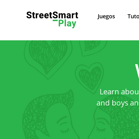
Juegos
Tuto
Política de Privacidad
Pol
Learn about
Este sitio web es admini
and boys and
Leuven, Belgica. Para todas 
Sobre esta política de privacidad