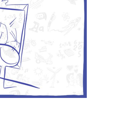
os momentos. Comunicaremos
posible; entrarán en vigencia
do. En caso de cambios
tanto como sea posible y, si
ermiso.
personales
os personales?
r ofrecer a nuestros
jor a nuestros usuarios y
rvicios lo más posible a sus