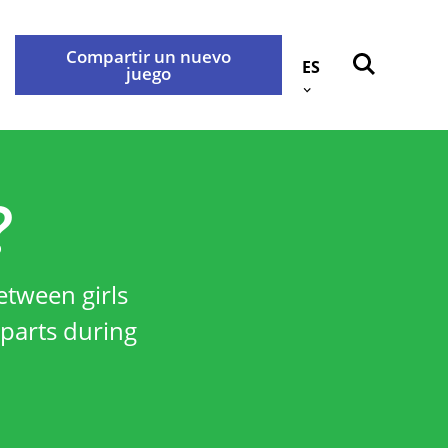
Compartir un nuevo
ES
juego
Atrás
okies
Contáctenos
?
idad
etween girls
rabançonnestraat 25, 3000
 parts during
e con nosotros a través de la
.
privacidad