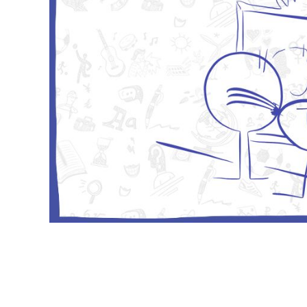
Podemos ajustar nuestra política en ciert
los términos modificados lo más claramente 
desde el momento en que se hayan anuncia
importantes, le informaremos personalmente 
es necesario, le pediremos nuevamente su p
Recopilación de datos 
¿Por qué recopilamos sus dat
Recopilamos sus datos personales para pode
usuarios servicios aún mejores.
Con algunos datos personales, conocemos me
podemos asegurarnos de adaptar nuestros se