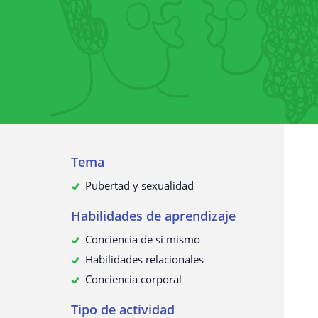
Recopilación de datos personales
¿Para qué utilizamos sus datos?
¿Sus datos personales se transmit
terceros?
¿Cómo solicitar, ver, rectificar o
eliminar sus datos personales?
Actualización de esta política de
privacidad
Tema
Pubertad y sexualidad
Habilidades de aprendizaje
Conciencia de sí mismo
Habilidades relacionales
Conciencia corporal
Tipo de actividad