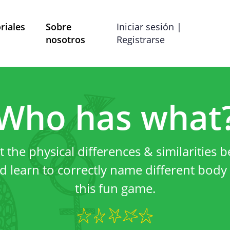
riales
Sobre
Iniciar sesión |
nosotros
Registrarse
Términos y Condiciones
Preferencias de co
Who has what
ítica de Privac
 the physical differences & similarities b
strado por Mobile School vzw con domicilio social en B
 learn to correctly name different body
las preguntas, comentarios o quejas, puede comunicars
this fun game.
dirección de correo electrónico info@mobileschool.org
Sobre esta política de 